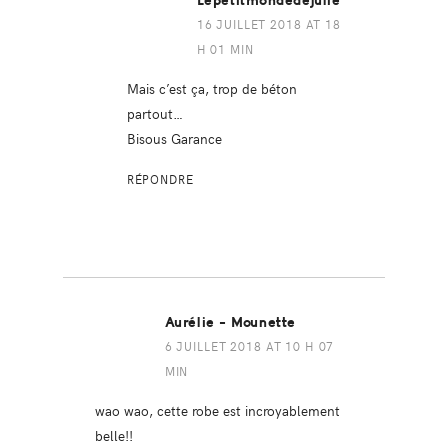
Lepetitmondedejulie
16 JUILLET 2018 AT 18
H 01 MIN
Mais c’est ça, trop de béton
partout…
Bisous Garance
RÉPONDRE
Aurélie - Mounette
6 JUILLET 2018 AT 10 H 07
MIN
wao wao, cette robe est incroyablement
belle!!