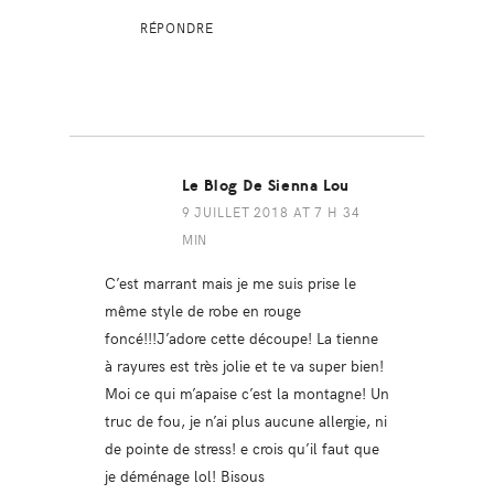
RÉPONDRE
Le Blog De Sienna Lou
9 JUILLET 2018 AT 7 H 34
MIN
C’est marrant mais je me suis prise le
même style de robe en rouge
foncé!!!J’adore cette découpe! La tienne
à rayures est très jolie et te va super bien!
Moi ce qui m’apaise c’est la montagne! Un
truc de fou, je n’ai plus aucune allergie, ni
de pointe de stress! e crois qu’il faut que
je déménage lol! Bisous