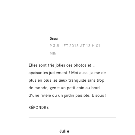
Sissi
9 JUILLET 2018 AT 13 H 01
MIN
Elles sont très jolies ces photos et …
apaisantes justement ! Moi aussi j’aime de
plus en plus les lieux tranquille sans trop
de monde, genre un petit coin au bord
d’une rivière ou un jardin paisible. Bisous !
RÉPONDRE
Julie