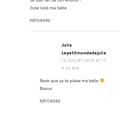
Jolie look ma belle
RÉPONDRE
Julie
Lepetitmondedejulie
16 JUILLET 2018 AT 17
H 33 MIN
Ravie que ça te plaise ma belle
Bisous
RÉPONDRE