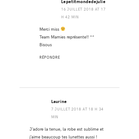
Lepetitmondedejulie
16 JUILLET 2018 AT 17
H 42 MIN
Merci miss
Team Mamies représente!! ^^
Bisous
RÉPONDRE
Laurine
7 JUILLET 2018 AT 18 H 34
MIN
J’adore la tenue, la robe est sublime et
j’aime beaucoup tes lunettes aussi !