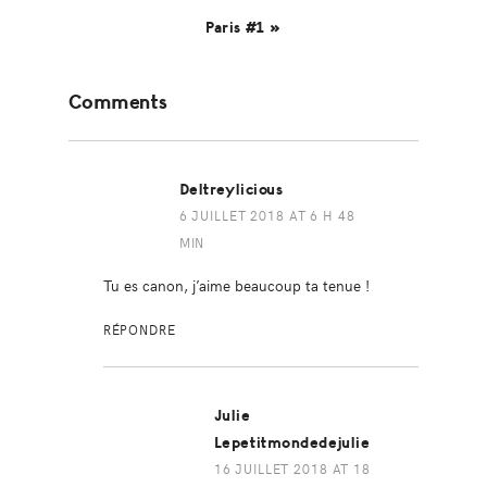
Paris #1 »
Reader
Comments
Interactions
Deltreylicious
6 JUILLET 2018 AT 6 H 48
MIN
Tu es canon, j’aime beaucoup ta tenue !
RÉPONDRE
Julie
Lepetitmondedejulie
16 JUILLET 2018 AT 18