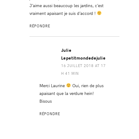
J’aime aussi beaucoup les jardins, c’est
vraiment apaisant je suis d’accord !
RÉPONDRE
Julie
Lepetitmondedejulie
16 JUILLET 2018 AT 17
H 41 MIN
Merci Laurine
Oui, rien de plus
apaisant que la verdure hein!
Bisous
RÉPONDRE