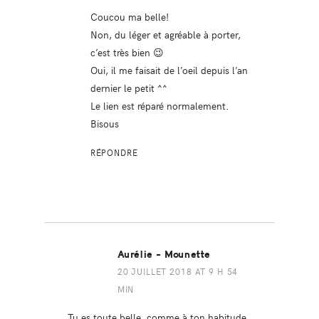
Coucou ma belle!
Non, du léger et agréable à porter,
c’est très bien 😉
Oui, il me faisait de l’oeil depuis l’an
dernier le petit ^^
Le lien est réparé normalement.
Bisous
RÉPONDRE
Aurélie - Mounette
20 JUILLET 2018 AT 9 H 54
MIN
Tu es toute belle, comme à ton habitude,