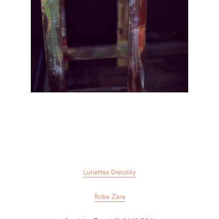
Lunettes Dresslily
Robe Zara