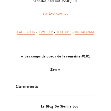
Sandales Zara (réf. 3640/301)
Sac Exotica-shop
FACEBOOK
•
TWITTER
•
YOUTUBE
•
INSTAGRAM
« Les coups de coeur de la semaine #101
Zen »
Reader
Comments
Interactions
Le Blog De Sienna Lou