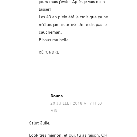
jours mais j’évite. Après je vais m’en
lasser!
Les 40 en plein été je crois que ça ne
m’étais jamais arrivé. Je te dis pas le
cauchemar…
Bisous ma belle
RÉPONDRE
Douns
20 JUILLET 2018 AT 7 H 53
MIN
Salut Julie,
Look très mignon, et oui, tu as raison, OK