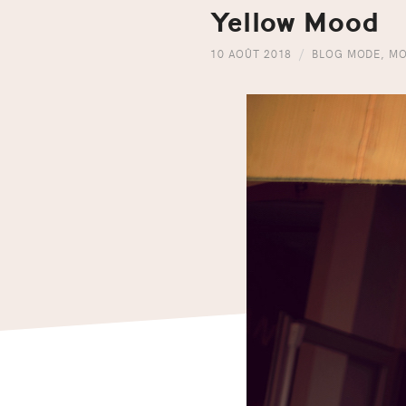
Yellow Mood
10 AOÛT 2018
BLOG MODE
,
MO