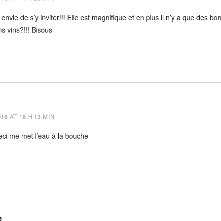
envie de s’y inviter!!! Elle est magnifique et en plus il n’y a que des 
s vins?!!! Bisous
8 AT 18 H 13 MIN
ceci me met l’eau à la bouche
e