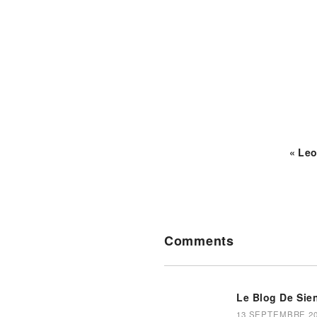
« Leo
Reader
Comments
Interactions
Le Blog De Sie
13 SEPTEMBRE 201