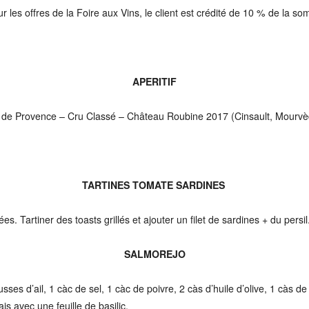
les offres de la Foire aux Vins, le client est crédité de 10 % de la so
APERITIF
e de Provence – Cru Classé – Château Roubine 2017 (Cinsault, Mourv
TARTINES TOMATE SARDINES
 Tartiner des toasts grillés et ajouter un filet de sardines + du persil
SALMOREJO
ses d’ail, 1 càc de sel, 1 càc de poivre, 2 càs d’huile d’olive, 1 càs de
s avec une feuille de basilic.