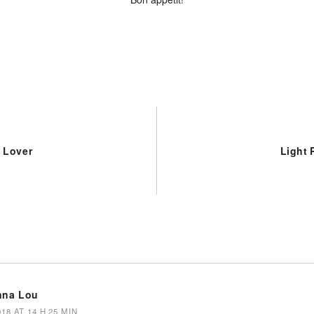
 Lover
Light 
nna Lou
8 AT 14 H 25 MIN