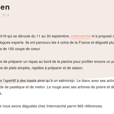
ien
3
 2018 qui se déroule du 11 au 30 septembre,
Intermarché
m’a proposé d
ologues experts. Ils ont parcouru les 4 coins de la France et dégusté pl
ns de 150 coups de coeur.
envie de préparer un repas au bord de la piscine pour profiter encore un 
s de plats simples, rapides à préparer et de saison.
our l’apéritif à des toasts ainsi qu’à un salmorejo. Le blanc avec ses arô
ade de pastèque et de melon. Le rouge avec ses arômes de poivre et de f
s.
ue nous avons dégustés chez Intermarché parmi 965 références.