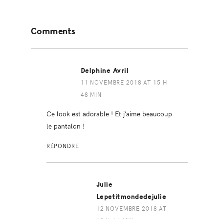
Reader
Comments
Interactions
Delphine Avril
11 NOVEMBRE 2018 AT 15 H
48 MIN
Ce look est adorable ! Et j’aime beaucoup
le pantalon !
RÉPONDRE
Julie
Lepetitmondedejulie
12 NOVEMBRE 2018 AT