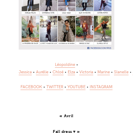
Léopoldine
•
Jessica
•
Aurélie
•
Chloé
•
Elza
•
Victoria
•
Marine
•
Slanelle
•
FACEBOOK
•
TWITTER
•
YOUTUBE
•
INSTAGRAM
« Avril
Fall dress ♥ »