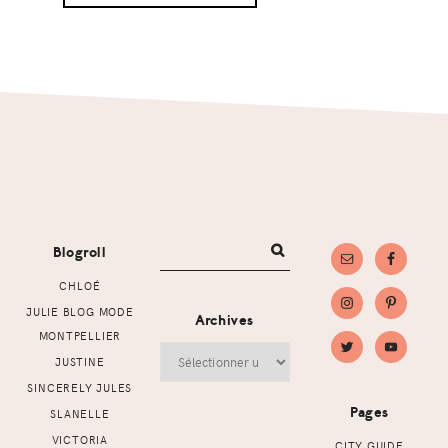
Footer
Blogroll
CHLOÉ
JULIE BLOG MODE
Archives
MONTPELLIER
Archives
JUSTINE
SINCERELY JULES
Pages
SLANELLE
VICTORIA
CITY GUIDE