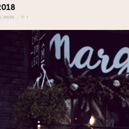
2018
E
,
MODE
1