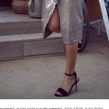
rieusement, je n’en porte que très rarement. Alors à Noël, je me lâche!