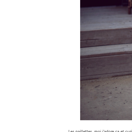
Les paillettes, moi j’adore ça et cu