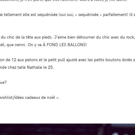
e tellement elle est sequénisée (oui oui, « sequénisée » parfaitement) (il es
te du chic de la tête aux pieds. J’aime bien détourner du chic avec du rock
noël, que nenni. On y va À FOND LES BALLONS!
alon de 12 aux petons et le petit pull ajusté avec les petits boutons dorés 
inde chez tatie Nathalie le 25.
nue?
wishlist/idées cadeaux de noël ».