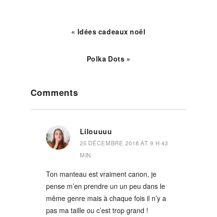
« Idées cadeaux noël
Polka Dots »
Reader
Comments
Interactions
Lilouuuu
25 DÉCEMBRE 2018 AT 9 H 43
MIN
Ton manteau est vraiment canon, je
pense m’en prendre un un peu dans le
même genre mais à chaque fois il n’y a
pas ma taille ou c’est trop grand !