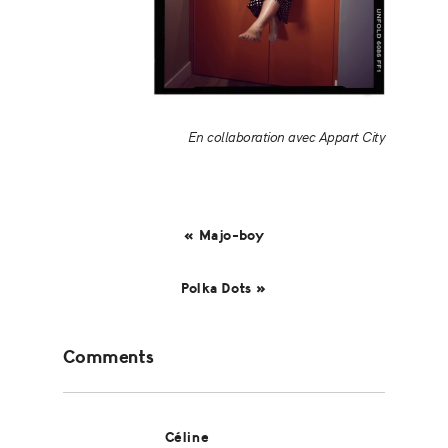
En collaboration avec Appart City
« Majo-boy
Polka Dots »
Reader
Comments
Interactions
Céline