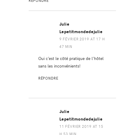
RÉPONDRE
Julie
Lepetitmondedejulie
9 FÉVRIER 2019 AT 17 H
47 MIN
Oui c’est le côté pratique de l’hôtel
sans les inconvénients!
RÉPONDRE
Julie
Lepetitmondedejulie
11 FÉVRIER 2019 AT 15
H 53 MIN