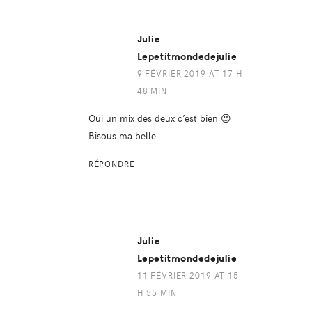
Julie
Lepetitmondedejulie
9 FÉVRIER 2019 AT 17 H
48 MIN
Oui un mix des deux c’est bien 😉
Bisous ma belle
RÉPONDRE
Julie
Lepetitmondedejulie
11 FÉVRIER 2019 AT 15
H 55 MIN