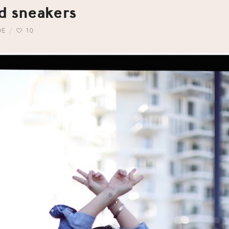
ad sneakers
DE
10