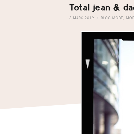
Total jean & d
8 MARS 2019
BLOG MODE
,
MO