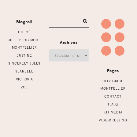
Footer
Blogroll
CHLOÉ
JULIE BLOG MODE
Archives
MONTPELLIER
Archives
JUSTINE
SINCERELY JULES
Pages
SLANELLE
VICTORIA
CITY GUIDE
ZOÉ
MONTPELLIER
CONTACT
F.A.Q
KIT MÉDIA
VIDE-DRESSING