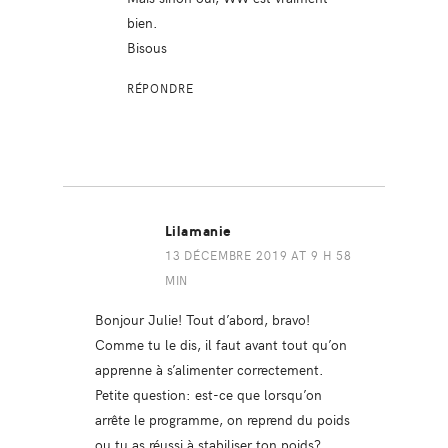
bien.
Bisous
RÉPONDRE
Lilamanie
13 DÉCEMBRE 2019 AT 9 H 58
MIN
Bonjour Julie! Tout d’abord, bravo!
Comme tu le dis, il faut avant tout qu’on
apprenne à s’alimenter correctement.
Petite question: est-ce que lorsqu’on
arrête le programme, on reprend du poids
ou tu as réussi à stabiliser ton poids?