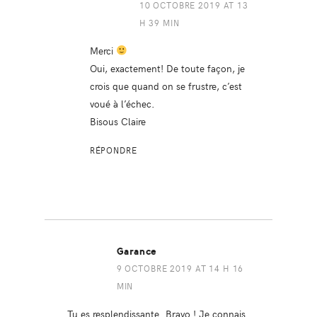
10 OCTOBRE 2019 AT 13
H 39 MIN
Merci
Oui, exactement! De toute façon, je
crois que quand on se frustre, c’est
voué à l’échec.
Bisous Claire
RÉPONDRE
Garance
9 OCTOBRE 2019 AT 14 H 16
MIN
Tu es resplendissante. Bravo ! Je connais