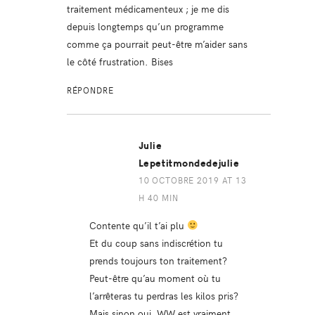
traitement médicamenteux ; je me dis
depuis longtemps qu’un programme
comme ça pourrait peut-être m’aider sans
le côté frustration. Bises
RÉPONDRE
Julie
Lepetitmondedejulie
10 OCTOBRE 2019 AT 13
H 40 MIN
Contente qu’il t’ai plu
Et du coup sans indiscrétion tu
prends toujours ton traitement?
Peut-être qu’au moment où tu
l’arrêteras tu perdras les kilos pris?
Mais sinon oui, WW est vraiment