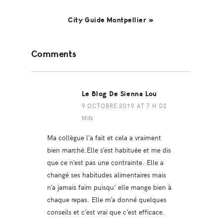
City Guide Montpellier »
Reader
Comments
Interactions
Le Blog De Sienna Lou
9 OCTOBRE 2019 AT 7 H 02
MIN
Ma collègue l’a fait et cela a vraiment
bien marché.Elle s’est habituée et me dis
que ce n’est pas une contrainte. Elle a
changé ses habitudes alimentaires mais
n’a jamais faim puisqu’ elle mange bien à
chaque repas. Elle m’a donné quelques
conseils et c’est vrai que c’est efficace.