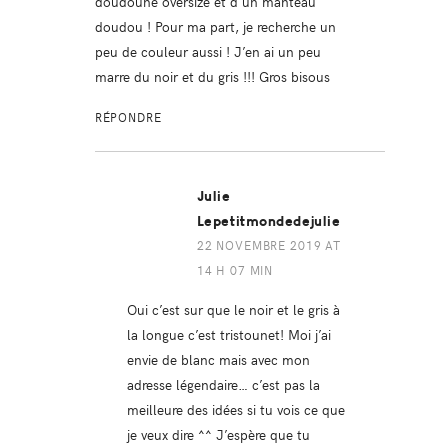
doudoune oversize et d’un manteau
doudou ! Pour ma part, je recherche un
peu de couleur aussi ! J’en ai un peu
marre du noir et du gris !!! Gros bisous
RÉPONDRE
Julie
Lepetitmondedejulie
22 NOVEMBRE 2019 AT
14 H 07 MIN
Oui c’est sur que le noir et le gris à
la longue c’est tristounet! Moi j’ai
envie de blanc mais avec mon
adresse légendaire… c’est pas la
meilleure des idées si tu vois ce que
je veux dire ^^ J’espère que tu