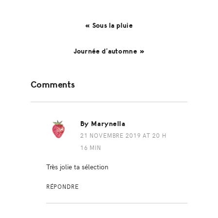
« Sous la pluie
Journée d’automne »
Reader
Comments
Interactions
By Marynella
21 NOVEMBRE 2019 AT 20 H
16 MIN
Très jolie ta sélection
RÉPONDRE