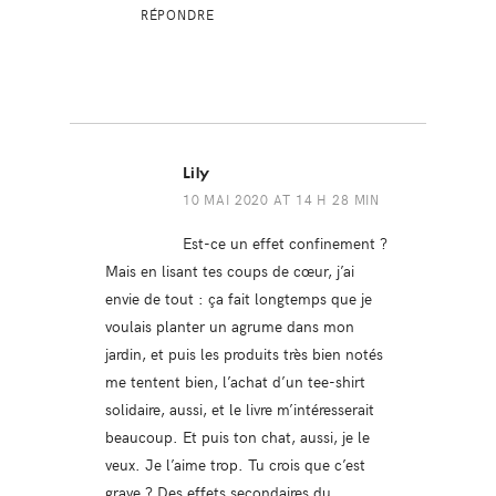
RÉPONDRE
Lily
10 MAI 2020 AT 14 H 28 MIN
Est-ce un effet confinement ?
Mais en lisant tes coups de cœur, j’ai
envie de tout : ça fait longtemps que je
voulais planter un agrume dans mon
jardin, et puis les produits très bien notés
me tentent bien, l’achat d’un tee-shirt
solidaire, aussi, et le livre m’intéresserait
beaucoup. Et puis ton chat, aussi, je le
veux. Je l’aime trop. Tu crois que c’est
grave ? Des effets secondaires du