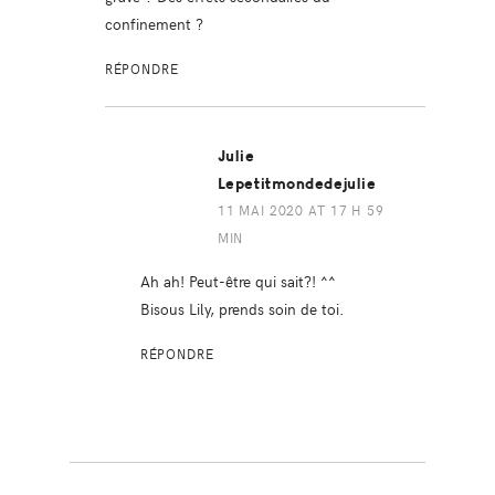
confinement ?
RÉPONDRE
Julie
Lepetitmondedejulie
11 MAI 2020 AT 17 H 59
MIN
Ah ah! Peut-être qui sait?! ^^
Bisous Lily, prends soin de toi.
RÉPONDRE