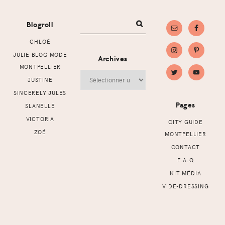
Footer
Blogroll
CHLOÉ
JULIE BLOG MODE
Archives
MONTPELLIER
Archives
JUSTINE
SINCERELY JULES
Pages
SLANELLE
VICTORIA
CITY GUIDE
ZOÉ
MONTPELLIER
CONTACT
F.A.Q
KIT MÉDIA
VIDE-DRESSING