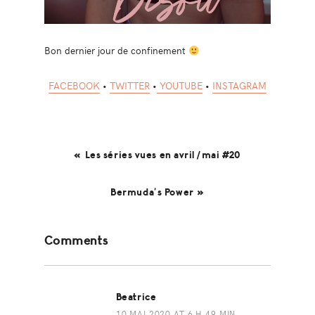
Bon dernier jour de confinement
FACEBOOK
•
TWITTER
•
YOUTUBE
•
INSTAGRAM
« Les séries vues en avril/mai #20
Bermuda’s Power »
Reader
Comments
Interactions
Beatrice
10 MAI 2020 AT 6 H 49 MIN