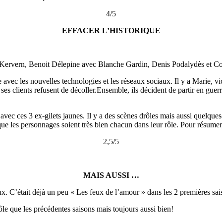
4/5
EFFACER L’HISTORIQUE
Kervern, Benoit Délepine avec Blanche Gardin, Denis Podalydès et Co
 avec les nouvelles technologies et les réseaux sociaux. Il y a Marie, vi
ses clients refusent de décoller.Ensemble, ils décident de partir en guerr
avec ces 3 ex-gilets jaunes. Il y a des scènes drôles mais aussi quelqu
it que les personnages soient très bien chacun dans leur rôle. Pour résumer
2,5/5
MAIS AUSSI …
ux. C’était déjà un peu « Les feux de l’amour » dans les 2 premières sai
ôle que les précédentes saisons mais toujours aussi bien!