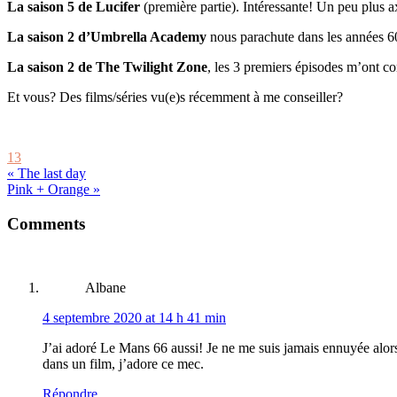
La saison 5 de Lucifer
(première partie). Intéressante! Un peu plus a
La saison 2 d’Umbrella Academy
nous parachute dans les années 60
La saison 2 de The Twilight Zone
, les 3 premiers épisodes m’ont co
Et vous? Des films/séries vu(e)s récemment à me conseiller?
13
« The last day
Pink + Orange »
Reader
Comments
Interactions
Albane
4 septembre 2020 at 14 h 41 min
J’ai adoré Le Mans 66 aussi! Je ne me suis jamais ennuyée alors
dans un film, j’adore ce mec.
Répondre