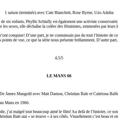
1 saison (terminée) avec Cate Blanchett, Rose Byrne, Uzo Aduba
e six enfants, Phyllis Schlafly est également une activiste conservatr
ntre les sexes, elle déchaîne la colère des féministes, emmenées par leur
’ont conquise! D’une part, je ne connaissais pas du tout l’histoire de ce
ts points de vue, ce que la série nous présente brillamment. D’autre part, 
4,5/5
LE MANS 66
De James Mangold avec Matt Damon, Christian Bale et Caitriona Balf
t au Mans en 1966.
ile, j’ai malgré tout beaucoup aimé le film! Au delà de l’histoire, ce 
hristian Bale qui « se trouve » à ses côtés. Visuellement c’est beau et 