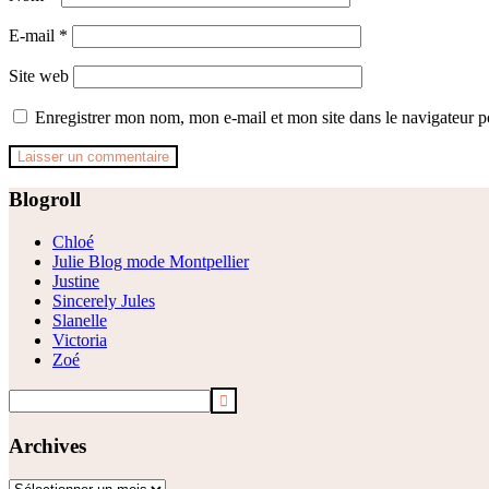
E-mail
*
Site web
Enregistrer mon nom, mon e-mail et mon site dans le navigateur
Footer
Blogroll
Chloé
Julie Blog mode Montpellier
Justine
Sincerely Jules
Slanelle
Victoria
Zoé
Archives
Archives