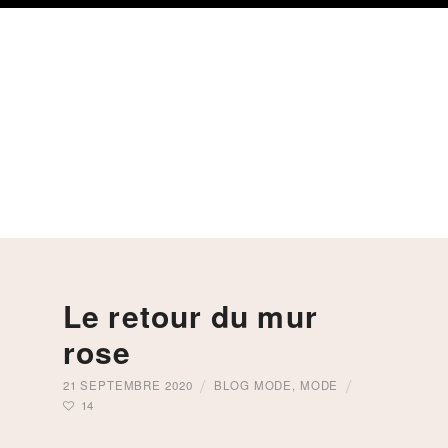
Skip
Skip
Skip
to
to
to
primary
content
footer
navigation
Le retour du mur
rose
21 SEPTEMBRE 2020
BLOG MODE
,
MODE
14