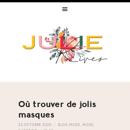
Skip
Skip
Skip
to
to
to
primary
content
footer
navigation
Où trouver de jolis
masques
22 OCTOBRE 2020
BLOG MODE
,
MODE
,