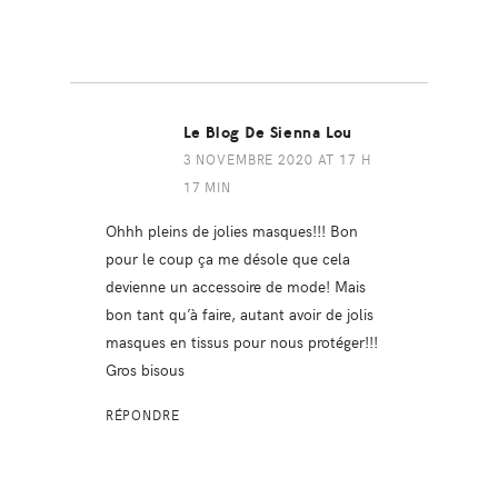
Le Blog De Sienna Lou
3 NOVEMBRE 2020 AT 17 H
17 MIN
Ohhh pleins de jolies masques!!! Bon
pour le coup ça me désole que cela
devienne un accessoire de mode! Mais
bon tant qu’à faire, autant avoir de jolis
masques en tissus pour nous protéger!!!
Gros bisous
RÉPONDRE