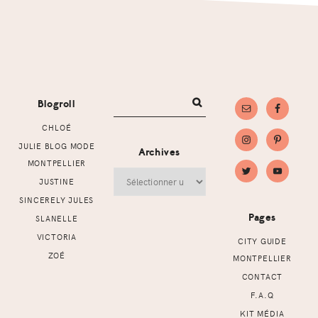
Footer
Blogroll
CHLOÉ
JULIE BLOG MODE
Archives
MONTPELLIER
Archives
JUSTINE
SINCERELY JULES
Pages
SLANELLE
VICTORIA
CITY GUIDE
ZOÉ
MONTPELLIER
CONTACT
F.A.Q
KIT MÉDIA