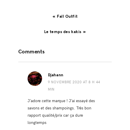
« Fall Outfit
Le temps des kakis »
Reader
Comments
Interactions
Djahann
9 NOVEMBRE 2020 AT 8 H 44
MIN
J’adore cette marque ! J’ai essayé des
savons et des shampoings. Très bon
rapport qualité/prix car ça dure
longtemps