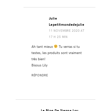
Julie
Lepetitmondedejulie
11 NOVEMBRE 2020 AT
17 H 25 MIN
Ah tant mieux
Tu verras si tu
testes, les produits sont vraiment
très bien!
Bisous Lily
RÉPONDRE
Le Blog De Sienna Lou