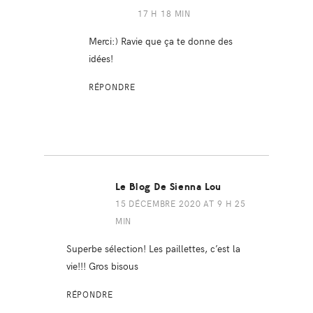
17 H 18 MIN
Merci:) Ravie que ça te donne des
idées!
RÉPONDRE
Le Blog De Sienna Lou
15 DÉCEMBRE 2020 AT 9 H 25
MIN
Superbe sélection! Les paillettes, c’est la
vie!!! Gros bisous
RÉPONDRE