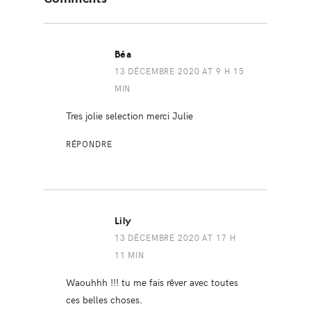
Interactions
Béa
13 DÉCEMBRE 2020 AT 9 H 15
MIN
Tres jolie selection merci Julie
RÉPONDRE
Lily
13 DÉCEMBRE 2020 AT 17 H
11 MIN
Waouhhh !!! tu me fais rêver avec toutes
ces belles choses.