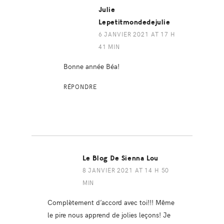
Julie
Lepetitmondedejulie
6 JANVIER 2021 AT 17 H
41 MIN
Bonne année Béa!
RÉPONDRE
Le Blog De Sienna Lou
8 JANVIER 2021 AT 14 H 50
MIN
Complètement d’accord avec toi!!! Même
le pire nous apprend de jolies leçons! Je