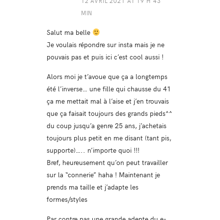
12 AVRIL 2021 AT 19 H 43
MIN
Salut ma belle
Je voulais répondre sur insta mais je ne
pouvais pas et puis ici c’est cool aussi !
Alors moi je t’avoue que ça a longtemps
été l’inverse… une fille qui chausse du 41
ça me mettait mal à l’aise et j’en trouvais
que ça faisait toujours des grands pieds^^
du coup jusqu’a genre 25 ans, j’achetais
toujours plus petit en me disant (tant pis,
supporte)….. n’importe quoi !!!
Bref, heureusement qu’on peut travailler
sur la “connerie” haha ! Maintenant je
prends ma taille et j’adapte les
formes/styles
Par contre pas une grande adepte du e-