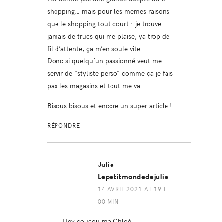
shopping… mais pour les memes raisons
que le shopping tout court : je trouve
jamais de trucs qui me plaise, ya trop de
fil d’attente, ça m’en soule vite
Donc si quelqu’un passionné veut me
servir de “styliste perso” comme ça je fais
pas les magasins et tout me va
Bisous bisous et encore un super article !
RÉPONDRE
Julie
Lepetitmondedejulie
14 AVRIL 2021 AT 19 H
00 MIN
Hey coucou ma Chloé,