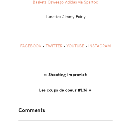
Baskets Ozweego Adidas via Spartoo
Lunettes Jimmy Fairly
FACEBOOK
•
TWITTER
•
YOUTUBE
•
INSTAGRAM
« Shooting improvisé
Les coups de coeur #136 »
Reader
Comments
Interactions