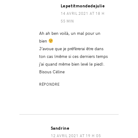
Lepetitmondedejulie
14 AVRIL 2021 AT 18 H
55 MIN
Ah ah ben voilà, un mal pour un
bien
J’avoue que je préfèrerai être dans
ton cas (même si ces derniers temps
j’ai quand même bien levé le pied).
Bisous Céline
RÉPONDRE
Sandrine
12 AVRIL 2021 AT 19 H 05