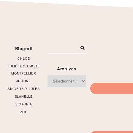
Footer
Blogroll
CHLOÉ
JULIE BLOG MODE
Archives
MONTPELLIER
Archives
JUSTINE
SINCERELY JULES
SLANELLE
VICTORIA
ZOÉ