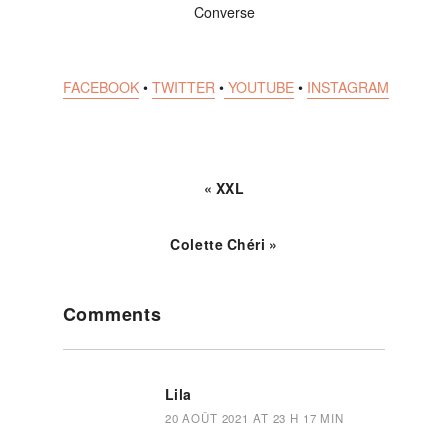
Converse
FACEBOOK
•
TWITTER
•
YOUTUBE
•
INSTAGRAM
« XXL
Colette Chéri »
Reader
Comments
Interactions
Lila
20 AOÛT 2021 AT 23 H 17 MIN