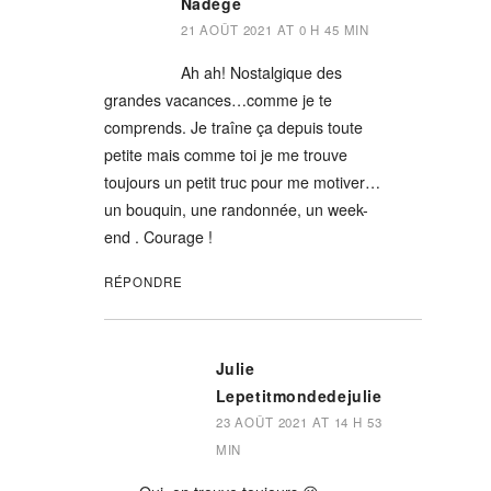
Nadège
21 AOÛT 2021 AT 0 H 45 MIN
Ah ah! Nostalgique des
grandes vacances…comme je te
comprends. Je traîne ça depuis toute
petite mais comme toi je me trouve
toujours un petit truc pour me motiver…
un bouquin, une randonnée, un week-
end . Courage !
RÉPONDRE
Julie
Lepetitmondedejulie
23 AOÛT 2021 AT 14 H 53
MIN