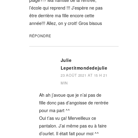
plage?!? Ma hantise de la rentrée,
l’école qui reprend !!! J’espère ne pas
être derrière ma fille encore cette
année!!! Allez, on y croit! Gros bisous
RÉPONDRE
Julie
Lepetitmondedejulie
23 AOÛT 2021 AT 15 H 21
MIN
Ah ah j’avoue que je n’ai pas de
fille donc pas d’angoisse de rentrée
pour ma part ^^
Oui t’as vu ça! Merveilleux ce
pantalon. J’ai même pas eu à faire
d’ourlet. Il était fait pour moi ^^