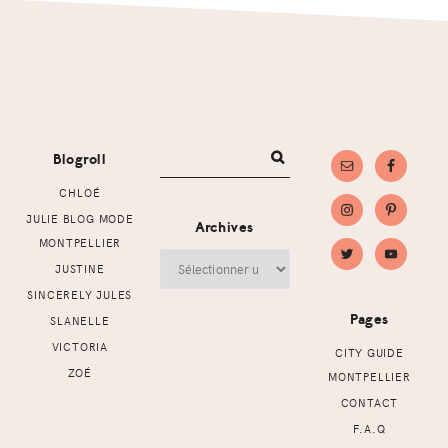
Footer
Blogroll
CHLOÉ
JULIE BLOG MODE
Archives
MONTPELLIER
Archives
JUSTINE
SINCERELY JULES
Pages
SLANELLE
VICTORIA
CITY GUIDE
ZOÉ
MONTPELLIER
CONTACT
F.A.Q