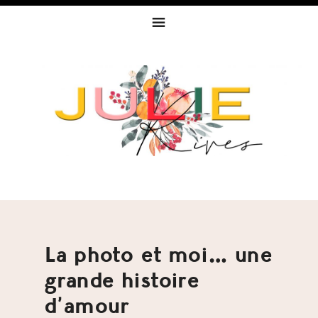
Skip
Skip
Skip
to
to
to
primary
content
footer
navigation
La photo et moi… une
grande histoire
d’amour