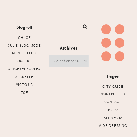
Footer
Blogroll
CHLOÉ
JULIE BLOG MODE
Archives
MONTPELLIER
Archives
JUSTINE
SINCERELY JULES
Pages
SLANELLE
VICTORIA
CITY GUIDE
ZOÉ
MONTPELLIER
CONTACT
F.A.Q
KIT MÉDIA
VIDE-DRESSING