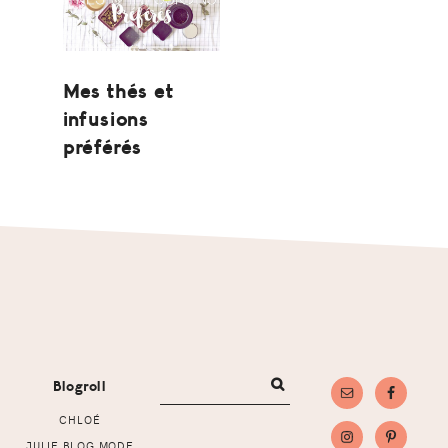
Mes thés et
infusions
préférés
Footer
Blogroll
CHLOÉ
JULIE BLOG MODE