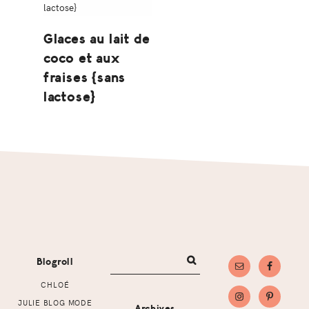
Glaces au lait de
coco et aux
fraises {sans
lactose}
Footer
Blogroll
CHLOÉ
JULIE BLOG MODE
Archives