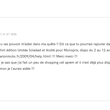
21 H 41 MIN
u vas pouvoir m’aider dans ma quête !! Est ce que tu pourrais rajouter da
irt édition limitée Soledad et André pour Monoprix, dispo du 2 au 12 avril !
arionrocks.fr/2009/04/help.html
) !!! Merci merci !!!
is je sais que j’ai fait un peu de shopping cet aprem et il n’est déjà plus
inon je l’aurais aidée !!!