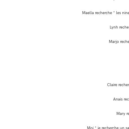
Maella recherche * les nin
Lynh recher
Marjo reche
Claire reche
Anais rec
Mary re
Moi * je recherche un sa