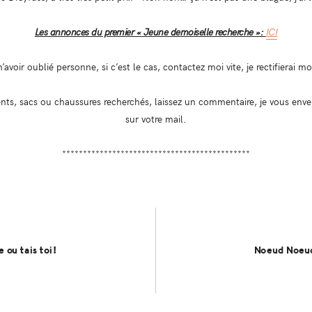
Les annonces du premier « Jeune demoiselle recherche »:
ICI
n’avoir oublié personne, si c’est le cas, contactez moi vite, je rectifierai m
nts, sacs ou chaussures recherchés, laissez un commentaire, je vous enver
sur votre mail.
*********************************************
e ou tais toi!
Noeud Noeud