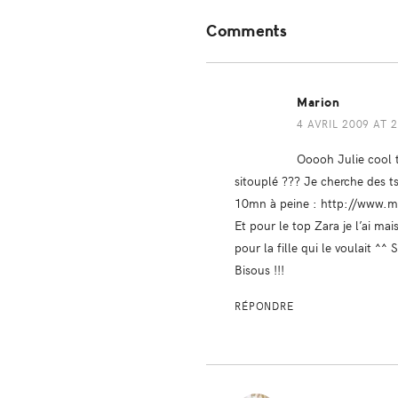
Reader
Comments
Interactions
Marion
4 AVRIL 2009 AT 
Ooooh Julie cool t
sitouplé ??? Je cherche des tsh
10mn à peine :
http://www.m
Et pour le top Zara je l’ai ma
pour la fille qui le voulait ^^ S
Bisous !!!
RÉPONDRE