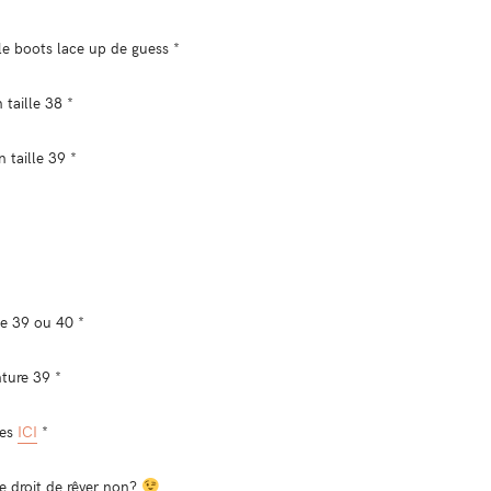
le boots lace up de guess *
 taille 38 *
 taille 39 *
le 39 ou 40 *
nture 39 *
ues
ICI
*
le droit de rêver non?