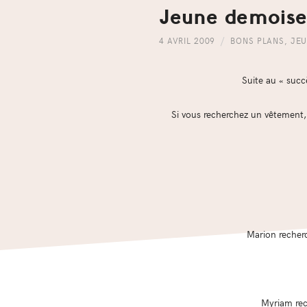
Jeune demoise
4 AVRIL 2009
BONS PLANS
,
JEU
Suite au « succ
Si vous recherchez un vêtement, 
Marion recherc
Myriam rec