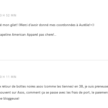
23 H 52 MIN
uvé mon gilet! (Merci d’avoir donné mes coordonnées à Aurélie!=))
capeline American Apparel pas chere!…
10 H 11 MIN
ux retour de bottes noires asos (comme les tiennes) en 38, je suis preneuse
ouvent sur Asos, comment ça se passe avec les frais de port, le paiement et
ne bloggeuse)