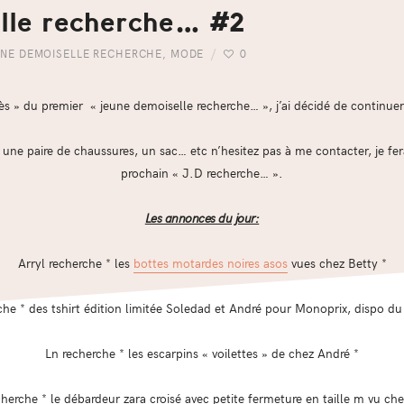
lle recherche… #2
NE DEMOISELLE RECHERCHE
,
MODE
0
ès » du premier « jeune demoiselle recherche… », j’ai décidé de continuer
une paire de chaussures, un sac… etc n’hesitez pas à me contacter, je fer
prochain « J.D recherche… ».
Les annonces du jour:
Arryl recherche * les
bottes motardes noires asos
vues chez Betty *
he * des tshirt édition limitée Soledad et André pour Monoprix, dispo du 
Ln recherche * les escarpins « voilettes » de chez André *
herche * le débardeur zara croisé avec petite fermeture en taille m vu ch