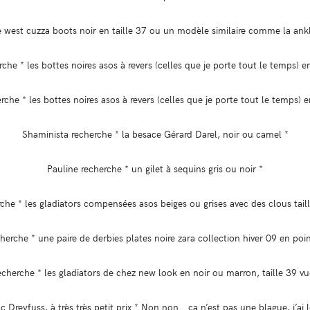
e west cuzza boots noir en taille 37 ou un modèle similaire comme la ank
che * les bottes noires asos à revers (celles que je porte tout le temps) en
rche * les bottes noires asos à revers (celles que je porte tout le temps) en
Shaminista recherche * la besace Gérard Darel, noir ou camel *
Pauline recherche * un gilet à sequins gris ou noir *
rche * les gladiators compensées asos beiges ou grises avec des clous tail
herche * une paire de derbies plates noire zara collection hiver 09 en poi
cherche * les gladiators de chez new look en noir ou marron, taille 39 v
c Dreyfuss, à très très petit prix * Non non… ça n’est pas une blague, j’ai 