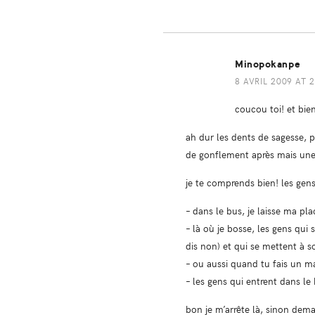
Minopokanpe
8 AVRIL 2009 AT 
coucou toi! et bien
ah dur les dents de sagesse, 
de gonflement après mais une
je te comprends bien! les ge
– dans le bus, je laisse ma p
– là où je bosse, les gens qui
dis non) et qui se mettent à so
– ou aussi quand tu fais un ma
– les gens qui entrent dans le
bon je m’arrête là, sinon demai