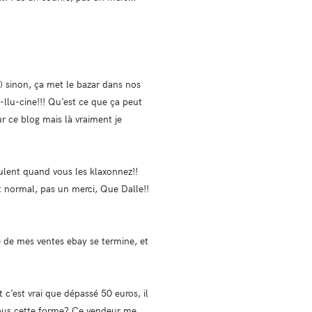
) sinon, ça met le bazar dans nos
a-llu-cine!!! Qu’est ce que ça peut
ur ce blog mais là vraiment je
ueulent quand vous les klaxonnez!!
t normal, pas un merci, Que Dalle!!
ne de mes ventes ebay se termine, et
 c’est vrai que dépassé 50 euros, il
r sous cette forme? Ce vendeur me