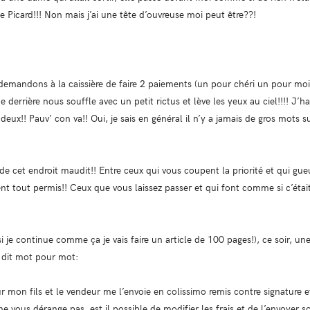
e Picard!!! Non mais j’ai une tête d’ouvreuse moi peut être??!
demandons à la caissière de faire 2 paiements (un pour chéri un pour moi
 derrière nous souffle avec un petit rictus et lève les yeux au ciel!!!! J’h
deux!! Pauv’ con va!! Oui, je sais en général il n’y a jamais de gros mots s
n de cet endroit maudit!! Entre ceux qui vous coupent la priorité et qui g
nt tout permis!! Ceux que vous laissez passer et qui font comme si c’étai
si je continue comme ça je vais faire un article de 100 pages!), ce soir, u
e dit mot pour mot:
 mon fils et le vendeur me l’envoie en colissimo remis contre signature et
la ne vous dérange pas, est il possible de modifier les frais et de l’envoye