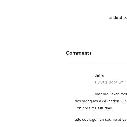
« Un si j
Reader
Comments
Interactions
Julia
8 AVRIL 2009 AT 
mdr moi, avec mon 
des manques d’éducation » les
Ton post ma fait rire!!
allé courage , un sourire et c