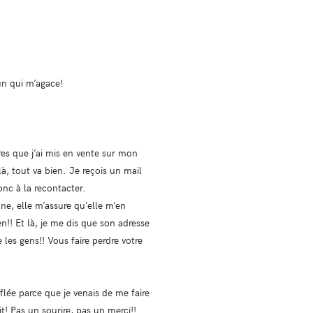
un qui m’agace!
res que j’ai mis en vente sur mon
à, tout va bien. Je reçois un mail
onc à la recontacter.
ne, elle m’assure qu’elle m’en
en!! Et là, je me dis que son adresse
les gens!! Vous faire perdre votre
flée parce que je venais de me faire
t! Pas un sourire, pas un merci!!