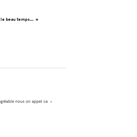
nt le beau temps… »
sagréable nous on appel ca »