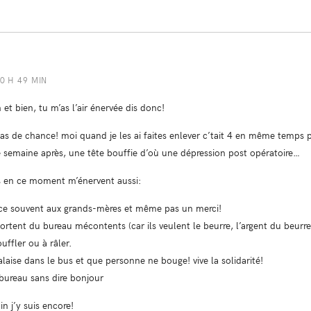
20 H 49 MIN
 et bien, tu m’as l’air énervée dis donc!
pas de chance! moi quand je les ai faites enlever c’tait 4 en même temps
 semaine après, une tête bouffie d’où une dépression post opératoire…
ns en ce moment m’énervent aussi:
lace souvent aux grands-mères et même pas un merci!
 sortent du bureau mécontents (car ils veulent le beurre, l’argent du beurre
uffler ou à râler.
laise dans le bus et que personne ne bouge! vive la solidarité!
 bureau sans dire bonjour
n j’y suis encore!