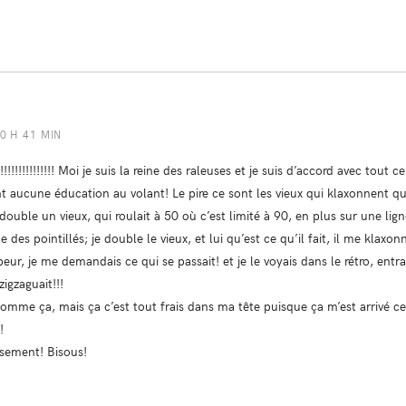
20 H 41 MIN
!!!!!!!!!!!!!!! Moi je suis la reine des raleuses et je suis d’accord avec tout c
nt aucune éducation au volant! Le pire ce sont les vieux qui klaxonnent q
double un vieux, qui roulait à 50 où c’est limité à 90, en plus sur une ligne dr
e des pointillés; je double le vieux, et lui qu’est ce qu’il fait, il me kla
 peur, je me demandais ce qui se passait! et je le voyais dans le rétro, entra
zigzaguait!!!
comme ça, mais ça c’est tout frais dans ma tête puisque ça m’est arrivé ce 
!
ssement! Bisous!