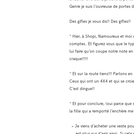
Genre je suis l’ouvreuse de portes d
Des gifles je vous dis!! Des gifles!!
* Hier, à Shopi, Namoureux et moi 
comptes. Et figurez vous que le type
lui faire qu’on coupe notre note en 
craque!!!!!
* Et sur la route tiens!!! Parlons e
Ceux qui ont un 4X4 et qui se croie
C’est dingue!!
* Et pour conclure, (oui parce que 
la fille qui a remporté l’enchère m
» Je viens d’acheter une veste pour
est plus sur d’agir ainsi. Si ce