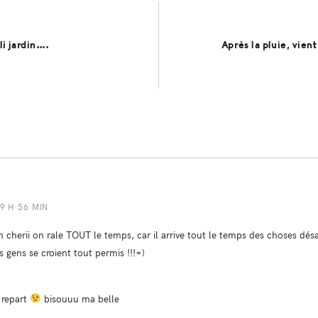
oli jardin….
Après la pluie, vie
19 H 56 MIN
cherii on rale TOUT le temps, car il arrive tout le temps des choses dé
 gens se croient tout permis !!!=)
a repart
bisouuu ma belle