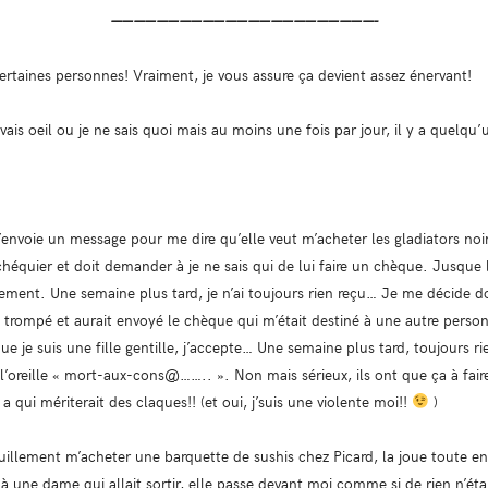
———————————————————————-
certaines personnes! Vraiment, je vous assure ça devient assez énervant!
ais oeil ou je ne sais quoi mais au moins une fois par jour, il y a quelqu’
 m’envoie un message pour me dire qu’elle veut m’acheter les gladiators noi
chéquier et doit demander à je ne sais qui de lui faire un chèque. Jusque l
ement. Une semaine plus tard, je n’ai toujours rien reçu… Je me décide d
trompé et aurait envoyé le chèque qui m’était destiné à une autre person
e je suis une fille gentille, j’accepte… Une semaine plus tard, toujours ri
l’oreille « mort-aux-cons@…….. ». Non mais sérieux, ils ont que ça à faire 
a qui mériterait des claques!! (et oui, j’suis une violente moi!!
)
nquillement m’acheter une barquette de sushis chez Picard, la joue toute en
 à une dame qui allait sortir, elle passe devant moi comme si de rien n’étai