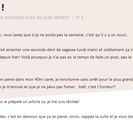
!!
ES HISTOIRES AVEC OU SANS INTÊRET
0
 vous savez que si je ne poste pas la semaine, c’est qu’il y a un souci.
s fait arracher une seconde dent de sagesse lundi matin et visiblement ça s’
 depuis hier! Voilà pourquoi je n’ai pas eu le temps de faire un post, pas 
en peine dans mon 40m carré, je ronchonne sans arrêt pour le plus grand p
je m’ennuie et que je ne peux pas fumer.. bref, c’est l’horreur!!
 ai préparé un article ou je me suis lâchée!
s, c’est en dessous que ça se passe, sinon, zappez la suite et je vous dis 