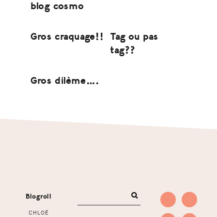
blog cosmo
Gros craquage!!
Tag ou pas
tag??
Gros dilème….
Footer
Blogroll
CHLOÉ