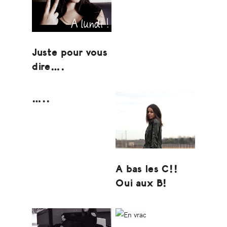
Juste pour vous
dire….
…..
A bas les C!!
Oui aux B!