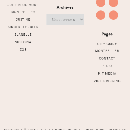
JULIE BLOG MODE
Archives
MONTPELLIER
Archives
JUSTINE
SINCERELY JULES
Pages
SLANELLE
VICTORIA
CITY GUIDE
ZOÉ
MONTPELLIER
CONTACT
F.A.Q
KIT MÉDIA
VIDE-DRESSING
COPYRIGHT © 2026 ⸱ LE PETIT MONDE DE JULIE - BLOG MODE ⸱ DESIGN BY