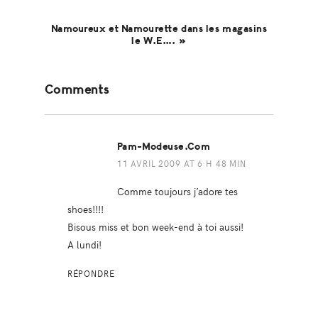
Namoureux et Namourette dans les magasins
le W.E…. »
Reader
Comments
Interactions
Pam-Modeuse.com
11 AVRIL 2009 AT 6 H 48 MIN
Comme toujours j’adore tes
shoes!!!!
Bisous miss et bon week-end à toi aussi!
A lundi!
RÉPONDRE