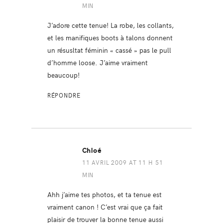
MIN
J’adore cette tenue! La robe, les collants,
et les manifiques boots à talons donnent
un résusltat féminin « cassé » pas le pull
d’homme loose. J’aime vraiment
beaucoup!
RÉPONDRE
Chloé
11 AVRIL 2009 AT 11 H 51
MIN
Ahh j’aime tes photos, et ta tenue est
vraiment canon ! C’est vrai que ça fait
plaisir de trouver la bonne tenue aussi