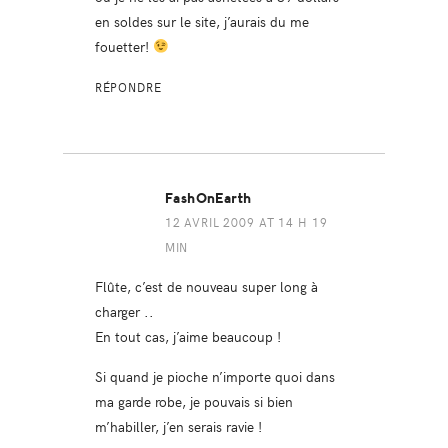
en soldes sur le site, j’aurais du me
fouetter!
RÉPONDRE
FashOnEarth
12 AVRIL 2009 AT 14 H 19
MIN
Flûte, c’est de nouveau super long à
charger ..
En tout cas, j’aime beaucoup !
Si quand je pioche n’importe quoi dans
ma garde robe, je pouvais si bien
m’habiller, j’en serais ravie !