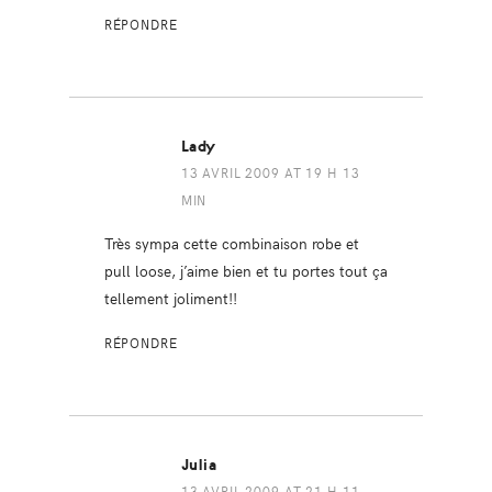
RÉPONDRE
Lady
13 AVRIL 2009 AT 19 H 13
MIN
Très sympa cette combinaison robe et
pull loose, j’aime bien et tu portes tout ça
tellement joliment!!
RÉPONDRE
Julia
13 AVRIL 2009 AT 21 H 11