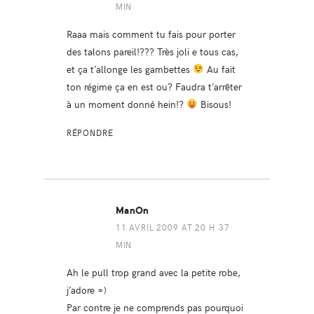
MIN
Raaa mais comment tu fais pour porter
des talons pareil!??? Très joli e tous cas,
et ça t’allonge les gambettes
Au fait
ton régime ça en est ou? Faudra t’arrêter
à un moment donné hein!?
Bisous!
RÉPONDRE
ManOn
11 AVRIL 2009 AT 20 H 37
MIN
Ah le pull trop grand avec la petite robe,
j’adore =)
Par contre je ne comprends pas pourquoi