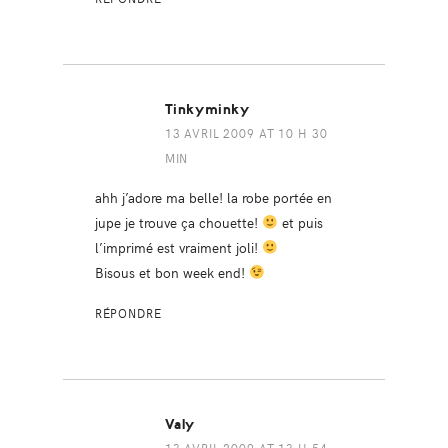
Tinkyminky
13 AVRIL 2009 AT 10 H 30
MIN
ahh j’adore ma belle! la robe portée en
jupe je trouve ça chouette!
et puis
l’imprimé est vraiment joli!
Bisous et bon week end!
RÉPONDRE
Valy