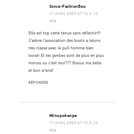
Sonia-FashionBox
11 AVRIL 2009 AT 10 H 13
MIN
Elle est top cette tenue sans reflechir!!!
J’adore l’association des boots a talons
tres classe avec le pull homme bien
loose! Et tes jambes sont de plus en plus
minces ou c’est moi??? Bisous ma belle
et bon w’end!
RÉPONDRE
Minopokanpe
11 AVRIL 2009 AT 10 H 33
MIN