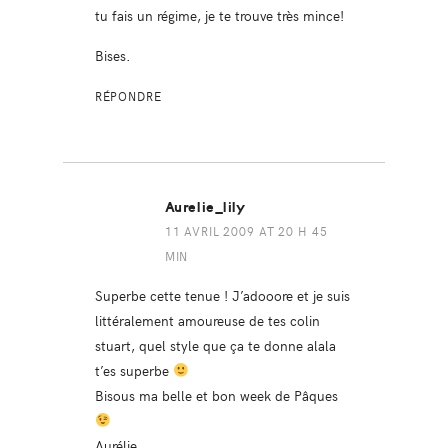
tu fais un régime, je te trouve très mince!
Bises.
RÉPONDRE
Aurelie_lily
11 AVRIL 2009 AT 20 H 45
MIN
Superbe cette tenue ! J’adooore et je suis
littéralement amoureuse de tes colin
stuart, quel style que ça te donne alala
t’es superbe
Bisous ma belle et bon week de Pâques
Aurélie