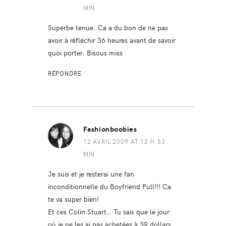
MIN
Superbe tenue. Ca a du bon de ne pas
avoir à réfléchir 36 heures avant de savoir
quoi porter. Bisous miss
RÉPONDRE
Fashionboobies
12 AVRIL 2009 AT 12 H 53
MIN
Je suis et je resterai une fan
inconditionnelle du Boyfriend Pull!!! Ca
te va super bien!
Et ces Colin Stuart… Tu sais que le jour
où je ne les ai pas achetées à 39 dollars