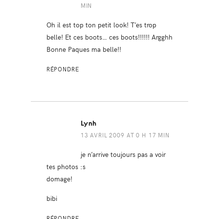
MIN
Oh il est top ton petit look! T’es trop
belle! Et ces boots… ces boots!!!!!! Argghh
Bonne Paques ma belle!!
RÉPONDRE
Lynh
13 AVRIL 2009 AT 0 H 17 MIN
je n’arrive toujours pas a voir
tes photos :s
domage!
bibi
RÉPONDRE