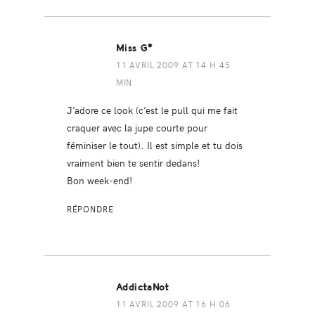
Miss G*
11 AVRIL 2009 AT 14 H 45
MIN
J’adore ce look (c’est le pull qui me fait
craquer avec la jupe courte pour
féminiser le tout). Il est simple et tu dois
vraiment bien te sentir dedans!
Bon week-end!
RÉPONDRE
AddictaNot
11 AVRIL 2009 AT 16 H 06