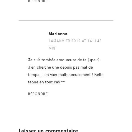
RÉPONDRE
Marianne
14 JANVIER 2012 AT 14 H 43
MIN
Je suis tombée amoureuse de ta jupe :).
J’en cherche une depuis pas mal de
temps … en vain malheureusement ! Belle
tenue en tout cas ^^
RÉPONDRE
Laisser un commentaire