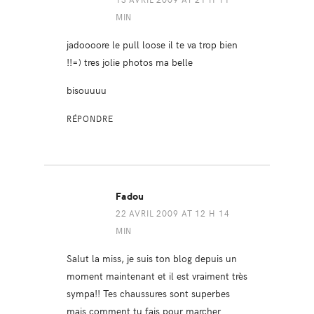
MIN
jadoooore le pull loose il te va trop bien
!!=) tres jolie photos ma belle
bisouuuu
RÉPONDRE
Fadou
22 AVRIL 2009 AT 12 H 14
MIN
Salut la miss, je suis ton blog depuis un
moment maintenant et il est vraiment très
sympa!! Tes chaussures sont superbes
mais comment tu fais pour marcher