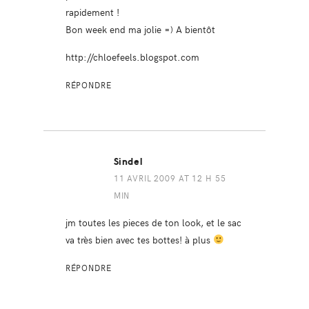
rapidement !
Bon week end ma jolie =) A bientôt
http://chloefeels.blogspot.com
RÉPONDRE
Sindel
11 AVRIL 2009 AT 12 H 55
MIN
jm toutes les pieces de ton look, et le sac
va très bien avec tes bottes! à plus
RÉPONDRE