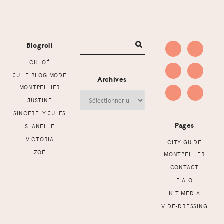
Footer
Blogroll
CHLOÉ
JULIE BLOG MODE
Archives
MONTPELLIER
Archives
JUSTINE
SINCERELY JULES
Pages
SLANELLE
VICTORIA
CITY GUIDE
ZOÉ
MONTPELLIER
CONTACT
F.A.Q
KIT MÉDIA
VIDE-DRESSING