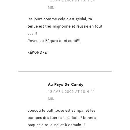
13 AVRIL 2009 AT 13 H 54
MIN
les jours comme cela c’est génial, ta
tenue est très mignonne et réussie en tout
cas!!!
Joyeuses Pâques à toi aussi!!!
RÉPONDRE
Au Pays De Candy
13 AVRIL 2009 AT 18 H 41
MIN
coucou le pull loose est sympa, et les
pompes des tueries !! j’adore !! bonnes
paques à toi aussi et à demain !!