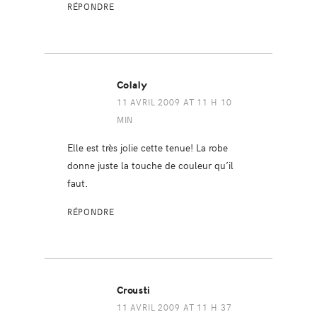
RÉPONDRE
Colaly
11 AVRIL 2009 AT 11 H 10
MIN
Elle est très jolie cette tenue! La robe
donne juste la touche de couleur qu’il
faut.
RÉPONDRE
Crousti
11 AVRIL 2009 AT 11 H 37