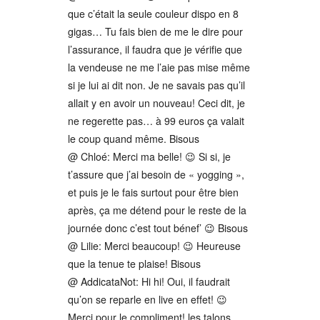
que c’était la seule couleur dispo en 8
gigas… Tu fais bien de me le dire pour
l’assurance, il faudra que je vérifie que
la vendeuse ne me l’aie pas mise même
si je lui ai dit non. Je ne savais pas qu’il
allait y en avoir un nouveau! Ceci dit, je
ne regerette pas… à 99 euros ça valait
le coup quand même. Bisous
@ Chloé: Merci ma belle! 😉 Si si, je
t’assure que j’ai besoin de « yogging »,
et puis je le fais surtout pour être bien
après, ça me détend pour le reste de la
journée donc c’est tout bénef’ 😉 Bisous
@ Lilie: Merci beaucoup! 😉 Heureuse
que la tenue te plaise! Bisous
@ AddicataNot: Hi hi! Oui, il faudrait
qu’on se reparle en live en effet! 😉
Merci pour le compliment! les talons