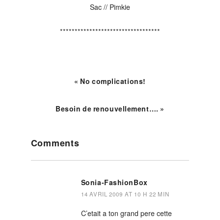
Sac // Pimkie
**********************************
« No complications!
Besoin de renouvellement…. »
Reader
Comments
Interactions
Sonia-FashionBox
14 AVRIL 2009 AT 10 H 22 MIN
C’etait a ton grand pere cette