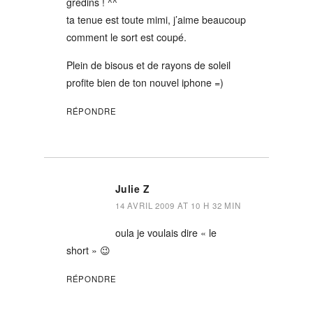
gredins ! ^^
ta tenue est toute mimi, j’aime beaucoup
comment le sort est coupé.
Plein de bisous et de rayons de soleil
profite bien de ton nouvel iphone =)
RÉPONDRE
Julie Z
14 AVRIL 2009 AT 10 H 32 MIN
oula je voulais dire « le
short » 😉
RÉPONDRE