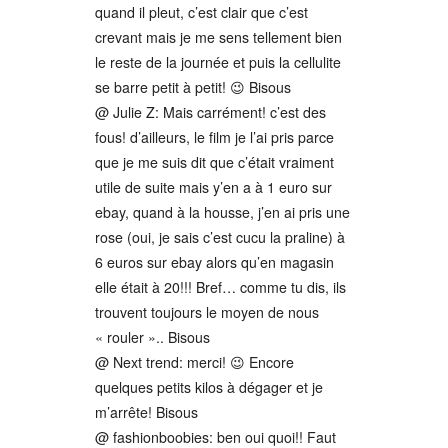
quand il pleut, c’est clair que c’est
crevant mais je me sens tellement bien
le reste de la journée et puis la cellulite
se barre petit à petit! 😉 Bisous
@ Julie Z: Mais carrément! c’est des
fous! d’ailleurs, le film je l’ai pris parce
que je me suis dit que c’était vraiment
utile de suite mais y’en a à 1 euro sur
ebay, quand à la housse, j’en ai pris une
rose (oui, je sais c’est cucu la praline) à
6 euros sur ebay alors qu’en magasin
elle était à 20!!! Bref… comme tu dis, ils
trouvent toujours le moyen de nous
« rouler ».. Bisous
@ Next trend: merci! 😉 Encore
quelques petits kilos à dégager et je
m’arrête! Bisous
@ fashionboobies: ben oui quoi!! Faut