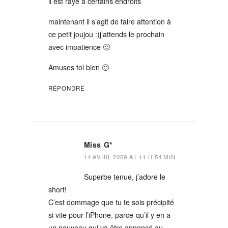
il est rayé à certains endroits
maintenant il s’agit de faire attention à
ce petit joujou :)j’attends le prochain
avec impatience 🙂
Amuses toi bien 🙂
RÉPONDRE
Miss G*
14 AVRIL 2009 AT 11 H 54 MIN
Superbe tenue, j’adore le
short!
C’est dommage que tu te sois précipité
si vite pour l’iPhone, parce-qu’il y en a
un nouveau qui va être annoncé au