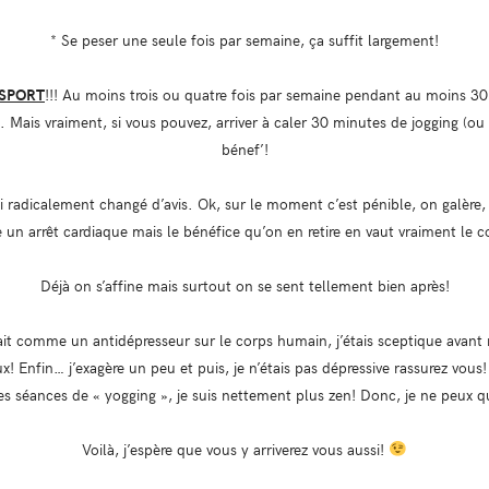
* Se peser une seule fois par semaine, ça suffit largement!
 SPORT
!!! Au moins trois ou quatre fois par semaine pendant au moins 30 
 Mais vraiment, si vous pouvez, arriver à caler 30 minutes de jogging (ou a
bénef’!
’ai radicalement changé d’avis. Ok, sur le moment c’est pénible, on galère,
e un arrêt cardiaque mais le bénéfice qu’on en retire en vaut vraiment le 
Déjà on s’affine mais surtout on se sent tellement bien après!
ssait comme un antidépresseur sur le corps humain, j’étais sceptique avant
ux! Enfin… j’exagère un peu et puis, je n’étais pas dépressive rassurez vous! 
es séances de « yogging », je suis nettement plus zen! Donc, je ne peux q
Voilà, j’espère que vous y arriverez vous aussi!