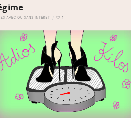
régime
RES AVEC OU SANS INTÊRET
1