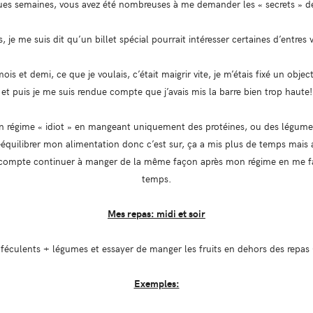
es semaines, vous avez été nombreuses à me demander les « secrets » 
s, je me suis dit qu’un billet spécial pourrait intéresser certaines d’entres 
s et demi, ce que je voulais, c’était maigrir vite, je m’étais fixé un obje
et puis je me suis rendue compte que j’avais mis la barre bien trop haute!
it un régime « idiot » en mangeant uniquement des protéines, ou des légume
ééquilibrer mon alimentation donc c’est sur, ça a mis plus de temps mais a
e compte continuer à manger de la même façon après mon régime en me fai
temps.
Mes repas: midi et soir
féculents + légumes et essayer de manger les fruits en dehors des repas (
Exemples: