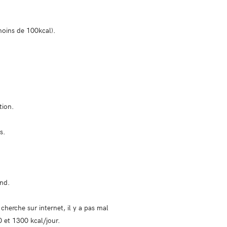
moins de 100kcal).
tion.
s.
end.
cherche sur internet, il y a pas mal
0 et 1300 kcal/jour.