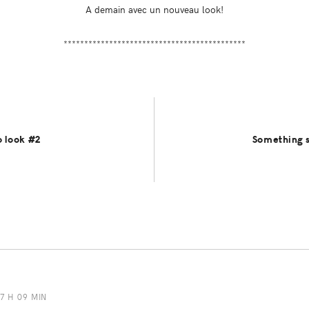
A demain avec un nouveau look!
********************************************
 look #2
Something 
 7 H 09 MIN