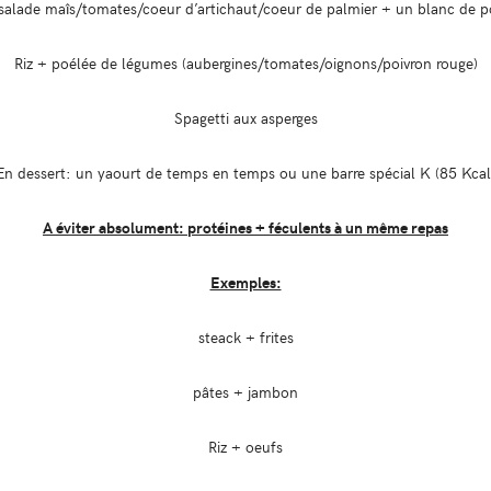
salade maîs/tomates/coeur d’artichaut/coeur de palmier + un blanc de p
Riz + poélée de légumes (aubergines/tomates/oignons/poivron rouge)
Spagetti aux asperges
En dessert: un yaourt de temps en temps ou une barre spécial K (85 Kcal
A éviter absolument: protéines + féculents à un même repas
Exemples:
steack + frites
pâtes + jambon
Riz + oeufs