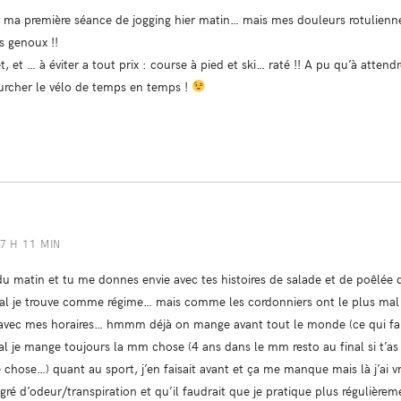
 ma première séance de jogging hier matin… mais mes douleurs rotulienne
 genoux !!
, et … à éviter a tout prix : course à pied et ski… raté !! A pu qu’à atten
urcher le vélo de temps en temps !
 7 H 11 MIN
 du matin et tu me donnes envie avec tes histoires de salade et de poêlé
mal je trouve comme régime… mais comme les cordonniers ont le plus mal 
ré avec mes horaires… hmmm déjà on mange avant tout le monde (ce qui fai
inal je mange toujours la mm chose (4 ans dans le mm resto au final si t’a
 chose…) quant au sport, j’en faisait avant et ça me manque mais là j’ai 
gré d’odeur/transpiration et qu’il faudrait que je pratique plus régulière