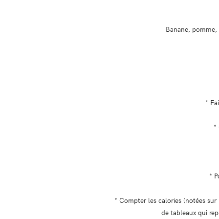
Banane, pomme, or
* Fa
*
* P
* Compter les calories (notées sur 
de tableaux qui rep