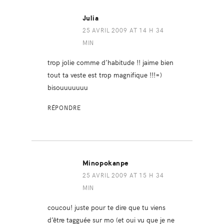
Julia
25 AVRIL 2009 AT 14 H 34
MIN
trop jolie comme d’habitude !! jaime bien
tout ta veste est trop magnifique !!!=)
bisouuuuuuu
RÉPONDRE
Minopokanpe
25 AVRIL 2009 AT 15 H 34
MIN
coucou! juste pour te dire que tu viens
d’être tagguée sur mo (et oui vu que je ne