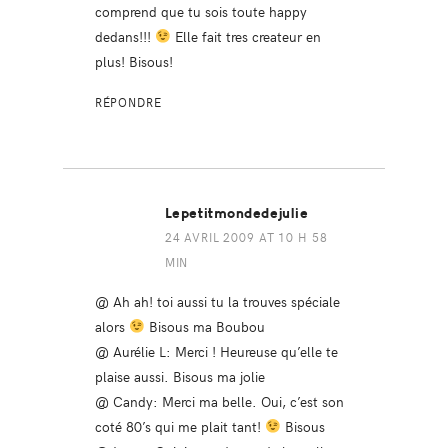
comprend que tu sois toute happy
dedans!!!
Elle fait tres createur en
plus! Bisous!
RÉPONDRE
Lepetitmondedejulie
24 AVRIL 2009 AT 10 H 58
MIN
@ Ah ah! toi aussi tu la trouves spéciale
alors
Bisous ma Boubou
@ Aurélie L: Merci ! Heureuse qu’elle te
plaise aussi. Bisous ma jolie
@ Candy: Merci ma belle. Oui, c’est son
coté 80’s qui me plait tant!
Bisous