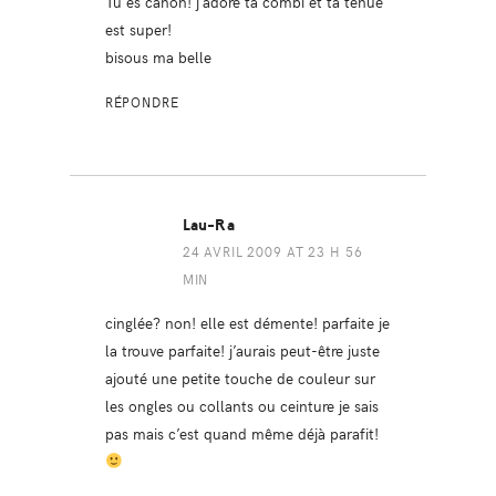
Tu es canon! j’adore ta combi et ta tenue
est super!
bisous ma belle
RÉPONDRE
Lau-Ra
24 AVRIL 2009 AT 23 H 56
MIN
cinglée? non! elle est démente! parfaite je
la trouve parfaite! j’aurais peut-être juste
ajouté une petite touche de couleur sur
les ongles ou collants ou ceinture je sais
pas mais c’est quand même déjà parafit!