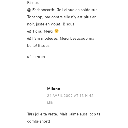
Bisous
@ Fashonearth: Je l’ai vue en solde sur
Topshop, par contre elle n’y est plus en
noir, juste en violet. Bisous
@ Ticiia: Merci
@ Pam modeuse: Merci beaucoup ma
belle! Bisous
RÉPONDRE
Milune
24 AVRIL 2009 AT 13 H 42
MIN
Très jolie ta veste. Mais j’aime aussi bcp ta
combi-short!