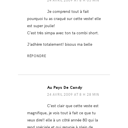
24 AVRIL 2009 AT 8 H 05 MIN
Je comprend tout à fait
pourquoi tu as craqué sur cette veste! elle
est super joulie!
C’est très simpa avec ton ta combi short.
J’adhère totalement! bisous ma belle
RÉPONDRE
Au Pays De Candy
24 AVRIL 2009 AT 8 H 28 MIN
C’est clair que cette veste est
magnifique, je vois tout à fait ce que tu
veux dire!! elle à un côté année 80 qui la
rend spéciale et qui renvoie à plein de