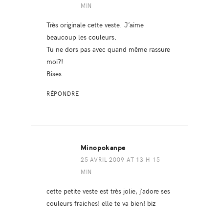
MIN
Très originale cette veste. J’aime
beaucoup les couleurs.
Tu ne dors pas avec quand même rassure
moi?!
Bises.
RÉPONDRE
Minopokanpe
25 AVRIL 2009 AT 13 H 15
MIN
cette petite veste est très jolie, j’adore ses
couleurs fraiches! elle te va bien! biz