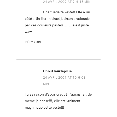
24 AVRIL 2009 AT 9 H 45 MIN
Une tuerie ta veste!! Elle a un
côté » thriller mickael jackson »radoucie
par ces couleurs pastels…. Elle est juste
waw.
RÉPONDRE
Choufleurlajolie
24 AVRIL 2009 AT 10 H 03
MIN
Tu as raison d’avoir craqué, j’aurais fait de
même je pense!!!, elle est vraiment
magnifique cette veste!!!