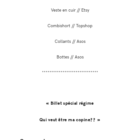
Veste en cuir // Etsy
Combishort // Topshop
Collants // Asos
Bottes // Asos
******************************
« Billet spécial régime
Qui veut être ma copine?? »
Reader