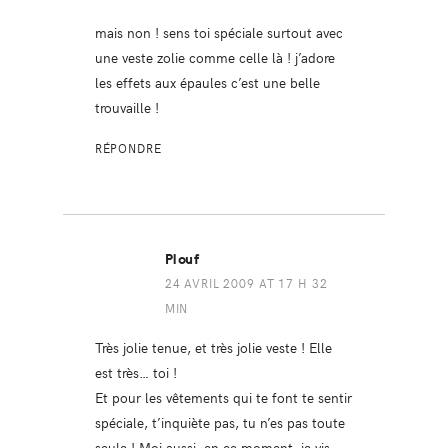
mais non ! sens toi spéciale surtout avec
une veste zolie comme celle là ! j’adore
les effets aux épaules c’est une belle
trouvaille !
RÉPONDRE
Plouf
24 AVRIL 2009 AT 17 H 32
MIN
Très jolie tenue, et très jolie veste ! Elle
est très… toi !
Et pour les vêtements qui te font te sentir
spéciale, t’inquiète pas, tu n’es pas toute
seule ! Moi aussi, en ce moment, je vis