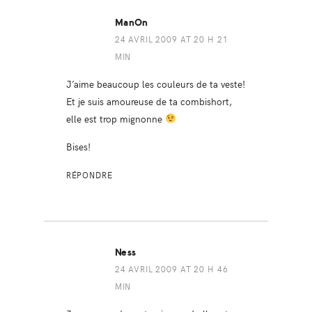
ManOn
24 AVRIL 2009 AT 20 H 21
MIN
J’aime beaucoup les couleurs de ta veste!
Et je suis amoureuse de ta combishort,
elle est trop mignonne
Bises!
RÉPONDRE
Ness
24 AVRIL 2009 AT 20 H 46
MIN