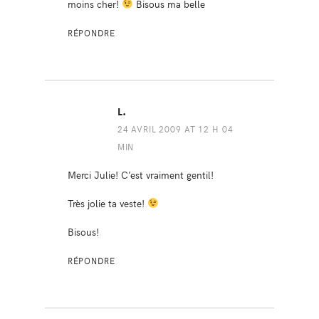
moins cher!
Bisous ma belle
RÉPONDRE
L.
24 AVRIL 2009 AT 12 H 04
MIN
Merci Julie! C’est vraiment gentil!
Très jolie ta veste!
Bisous!
RÉPONDRE