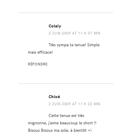
Colaly
2 JUIN 2009 AT 11 H 07 MIN
Très sympa ta tenue! Simple
mais efficace!
RÉPONDRE
Chloé
2 JUIN 2009 AT 11 H 22 MIN
Cette tenue est très
mignonne, j’aime beaucoup le short !!
Bisous Bisous ma jolie, à bientôt =)