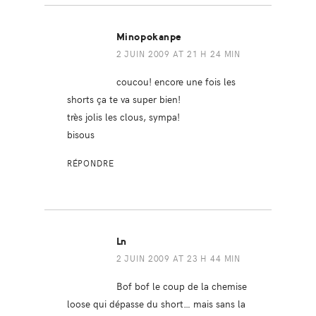
Minopokanpe
2 JUIN 2009 AT 21 H 24 MIN
coucou! encore une fois les
shorts ça te va super bien!
très jolis les clous, sympa!
bisous
RÉPONDRE
Ln
2 JUIN 2009 AT 23 H 44 MIN
Bof bof le coup de la chemise
loose qui dépasse du short… mais sans la