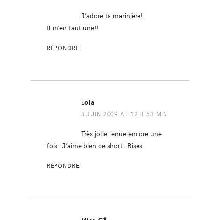
J’adore ta marinière!
Il m’en faut une!!
RÉPONDRE
Lola
3 JUIN 2009 AT 12 H 53 MIN
Très jolie tenue encore une
fois. J’aime bien ce short. Bises
RÉPONDRE