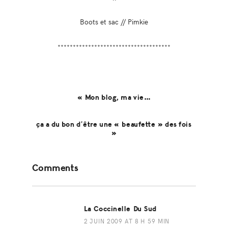
Boots et sac // Pimkie
*************************************
« Mon blog, ma vie…
ça a du bon d’être une « beaufette » des fois
»
Reader
Comments
Interactions
La Coccinelle Du Sud
2 JUIN 2009 AT 8 H 59 MIN