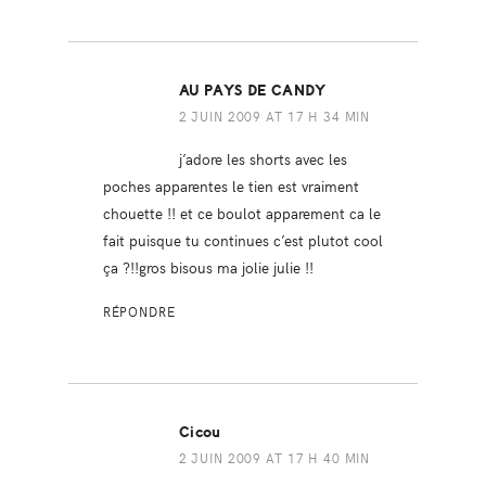
AU PAYS DE CANDY
2 JUIN 2009 AT 17 H 34 MIN
j’adore les shorts avec les
poches apparentes le tien est vraiment
chouette !! et ce boulot apparement ca le
fait puisque tu continues c’est plutot cool
ça ?!!gros bisous ma jolie julie !!
RÉPONDRE
Cicou
2 JUIN 2009 AT 17 H 40 MIN