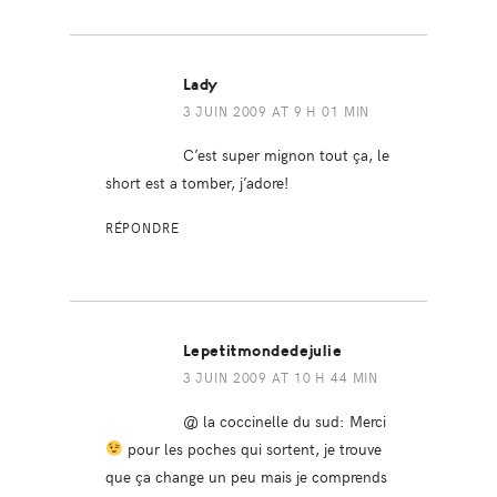
Lady
3 JUIN 2009 AT 9 H 01 MIN
C’est super mignon tout ça, le
short est a tomber, j’adore!
RÉPONDRE
Lepetitmondedejulie
3 JUIN 2009 AT 10 H 44 MIN
@ la coccinelle du sud: Merci
pour les poches qui sortent, je trouve
que ça change un peu mais je comprends