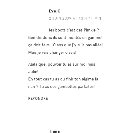
Eve.G
2 JUIN 2009 AT 13 H 44 MIN
les boots c’est des Pimkie ?
Ben dis donc ils sont montés en gamme!
ça doit faire 10 ans que j’y suis pas allée!
Mais je vais changer d’avis!
Alala quel pouvoir tu as sur moi miss
Julie!
En tout cas tu as du finir ton régime là
nan ? Tu as des gambettes parfaites!
RÉPONDRE
Tiana