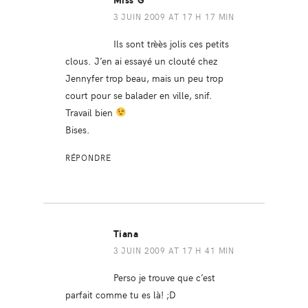
Miss G*
3 JUIN 2009 AT 17 H 17 MIN
Ils sont trèès jolis ces petits
clous. J’en ai essayé un clouté chez
Jennyfer trop beau, mais un peu trop
court pour se balader en ville, snif.
Travail bien
Bises.
RÉPONDRE
Tiana
3 JUIN 2009 AT 17 H 41 MIN
Perso je trouve que c’est
parfait comme tu es là! ;D