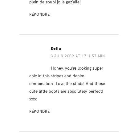
plein de zoubi jolie gaz’aile!
RÉPONDRE
Bella
3 JUIN 2009 AT 17 H 57 MIN
Honey, you’re looking super
chic in this stripes and denim
combination. Love the studs! And those
cute little boots are absolutely perfect!
xxxx
RÉPONDRE