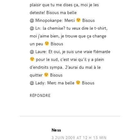
plaisir que tu me dises ça, moi je les
deteste! Bisous ma belle
@ Minopokanpe: Merci
Bisous
@ Ln: la chemise? tu veux dire le t-shirt,
moi j’aime bien, je trouve que ça change
un peu
Bisous
@ Laure: Et oui, je suis une vraie flémarde
pour le sud, c’est vrai qu’il y a plein
d’endroits sympa. J’aurai du mal à le
quitter
Bisous
@ Lady: Merc ma belle
Bisous
RÉPONDRE
Ness
3 JUIN 2009 AT 12 H 15 MIN