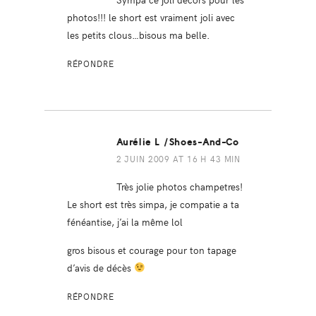
photos!!! le short est vraiment joli avec
les petits clous…bisous ma belle.
RÉPONDRE
Aurélie L /shoes-And-Co
2 JUIN 2009 AT 16 H 43 MIN
Très jolie photos champetres!
Le short est très simpa, je compatie a ta
fénéantise, j’ai la même lol
gros bisous et courage pour ton tapage
d’avis de décès
RÉPONDRE