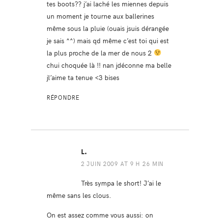
tes boots?? j’ai laché les miennes depuis
un moment je tourne aux ballerines
même sous la pluie (ouais jsuis dérangée
je sais ^^) mais qd même c’est toi qui est
la plus proche de la mer de nous 2
chui choquée là !! nan jdéconne ma belle
jl’aime ta tenue <3 bises
RÉPONDRE
L.
2 JUIN 2009 AT 9 H 26 MIN
Très sympa le short! J’ai le
même sans les clous.
On est assez comme vous aussi: on