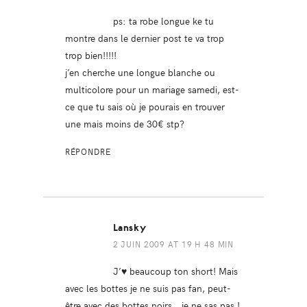
ps: ta robe longue ke tu
montre dans le dernier post te va trop
trop bien!!!!!
j’en cherche une longue blanche ou
multicolore pour un mariage samedi, est-
ce que tu sais où je pourais en trouver
une mais moins de 30€ stp?
RÉPONDRE
Lansky
2 JUIN 2009 AT 19 H 48 MIN
J’
♥
beaucoup ton short! Mais
avec les bottes je ne suis pas fan, peut-
être avec des bottes noirs.. je ne sas pas !