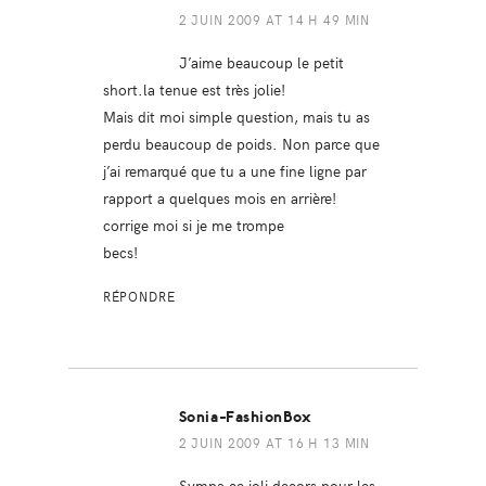
2 JUIN 2009 AT 14 H 49 MIN
J’aime beaucoup le petit
short.la tenue est très jolie!
Mais dit moi simple question, mais tu as
perdu beaucoup de poids. Non parce que
j’ai remarqué que tu a une fine ligne par
rapport a quelques mois en arrière!
corrige moi si je me trompe
becs!
RÉPONDRE
Sonia-FashionBox
2 JUIN 2009 AT 16 H 13 MIN
Sympa ce joli decors pour les