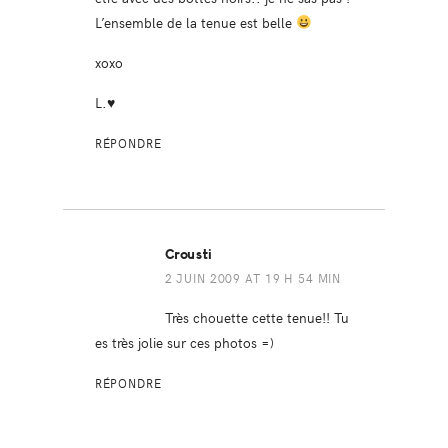
L’ensemble de la tenue est belle
xoxo
L.♥
RÉPONDRE
Crousti
2 JUIN 2009 AT 19 H 54 MIN
Très chouette cette tenue!! Tu
es très jolie sur ces photos =)
RÉPONDRE