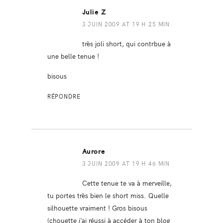
Julie Z
3 JUIN 2009 AT 19 H 25 MIN
très joli short, qui contrbue à
une belle tenue !
bisous
RÉPONDRE
Aurore
3 JUIN 2009 AT 19 H 46 MIN
Cette tenue te va à merveille,
tu portes très bien le short miss. Quelle
silhouette vraiment ! Gros bisous
(chouette j’ai réussi à accéder à ton blog