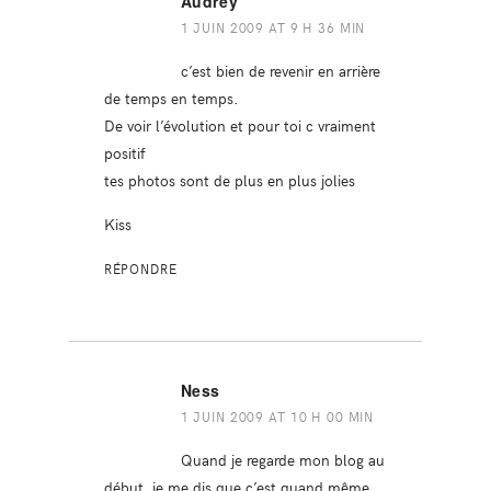
Audrey
1 JUIN 2009 AT 9 H 36 MIN
c’est bien de revenir en arrière
de temps en temps.
De voir l’évolution et pour toi c vraiment
positif
tes photos sont de plus en plus jolies
Kiss
RÉPONDRE
Ness
1 JUIN 2009 AT 10 H 00 MIN
Quand je regarde mon blog au
début, je me dis que c’est quand même