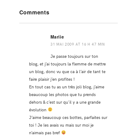
Reader
Comments
Interactions
Mariie
31 MAI 2009 AT 16 H 47 MIN
Je passe toujours sur ton
blog, et j’ai toujours la flemme de mettre
un blog, donc vu que ca à l’air de tant te
faire plaisir j’en profites !
En tout cas tu as un très joli blog, j’aime
beaucoup les photos que tu prends
dehors & c’est sur qu’il y a une grande
évolution
J’aime beaucoup ces bottes, parfaites sur
toi ! Je les avais vu mais sur moi je
n’aimais pas bref