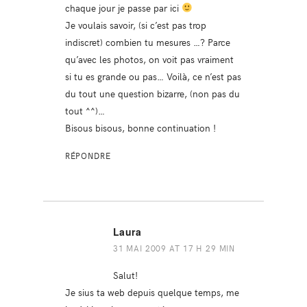
chaque jour je passe par ici
Je voulais savoir, (si c’est pas trop
indiscret) combien tu mesures …? Parce
qu’avec les photos, on voit pas vraiment
si tu es grande ou pas… Voilà, ce n’est pas
du tout une question bizarre, (non pas du
tout ^^)…
Bisous bisous, bonne continuation !
RÉPONDRE
Laura
31 MAI 2009 AT 17 H 29 MIN
Salut!
Je sius ta web depuis quelque temps, me