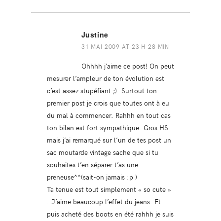
Justine
31 MAI 2009 AT 23 H 28 MIN
Ohhhh j’aime ce post! On peut
mesurer l’ampleur de ton évolution est
c’est assez stupéfiant ;). Surtout ton
premier post je crois que toutes ont à eu
du mal à commencer. Rahhh en tout cas
ton bilan est fort sympathique. Gros HS
mais j’ai remarqué sur l’un de tes post un
sac moutarde vintage sache que si tu
souhaites t’en séparer t’as une
preneuse^^(sait-on jamais :p )
Ta tenue est tout simplement « so cute »
. J’aime beaucoup l’effet du jeans. Et
puis acheté des boots en été rahhh je suis