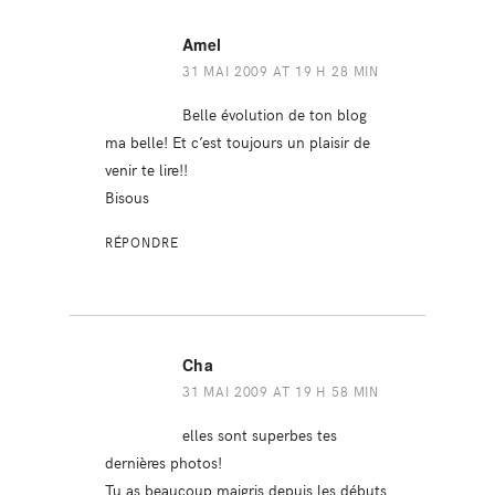
Amel
31 MAI 2009 AT 19 H 28 MIN
Belle évolution de ton blog
ma belle! Et c’est toujours un plaisir de
venir te lire!!
Bisous
RÉPONDRE
Cha
31 MAI 2009 AT 19 H 58 MIN
elles sont superbes tes
dernières photos!
Tu as beaucoup maigris depuis les débuts