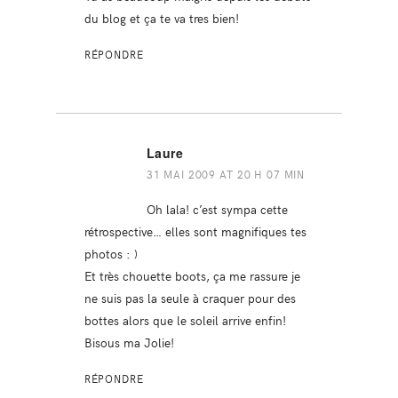
du blog et ça te va tres bien!
RÉPONDRE
Laure
31 MAI 2009 AT 20 H 07 MIN
Oh lala! c’est sympa cette
rétrospective… elles sont magnifiques tes
photos : )
Et très chouette boots, ça me rassure je
ne suis pas la seule à craquer pour des
bottes alors que le soleil arrive enfin!
Bisous ma Jolie!
RÉPONDRE