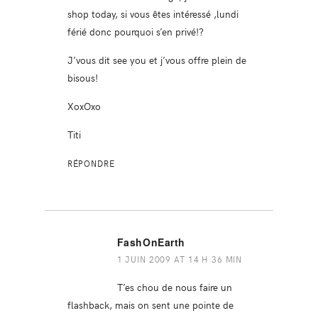
shop today, si vous êtes intéressé ,lundi
férié donc pourquoi s’en privé!?
J’vous dit see you et j’vous offre plein de
bisous!
XoxOxo
Titi
RÉPONDRE
FashOnEarth
1 JUIN 2009 AT 14 H 36 MIN
T’es chou de nous faire un
flashback, mais on sent une pointe de