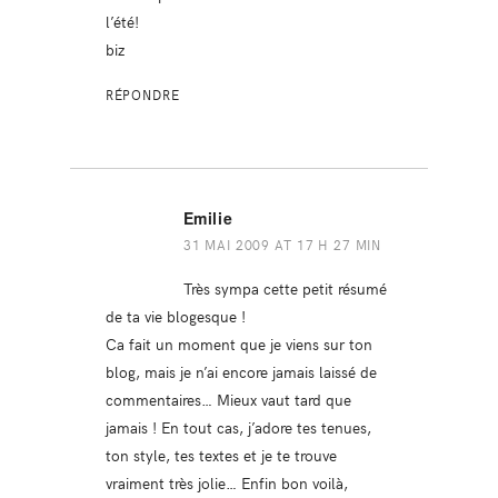
l’été!
biz
RÉPONDRE
Emilie
31 MAI 2009 AT 17 H 27 MIN
Très sympa cette petit résumé
de ta vie blogesque !
Ca fait un moment que je viens sur ton
blog, mais je n’ai encore jamais laissé de
commentaires… Mieux vaut tard que
jamais ! En tout cas, j’adore tes tenues,
ton style, tes textes et je te trouve
vraiment très jolie… Enfin bon voilà,