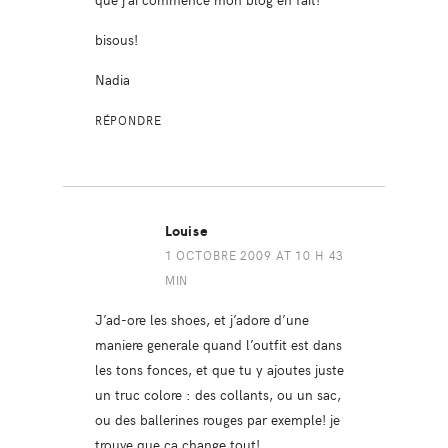
bisous!
Nadia
RÉPONDRE
Louise
1 OCTOBRE 2009 AT 10 H 43
MIN
J’ad-ore les shoes, et j’adore d’une
maniere generale quand l’outfit est dans
les tons fonces, et que tu y ajoutes juste
un truc colore : des collants, ou un sac,
ou des ballerines rouges par exemple! je
trouve que ca change tout!