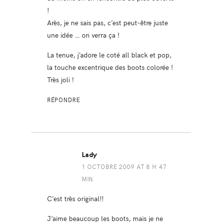
!
Arès, je ne sais pas, c’est peut-être juste
une idée … on verra ça !
La tenue, j’adore le coté all black et pop,
la touche excentrique des boots colorée !
Très joli !
RÉPONDRE
Lady
1 OCTOBRE 2009 AT 8 H 47
MIN
C’est très original!!
J’aime beaucoup les boots, mais je ne