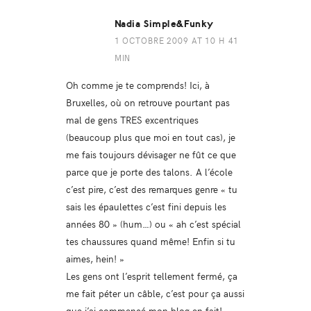
Nadia Simple&Funky
1 OCTOBRE 2009 AT 10 H 41
MIN
Oh comme je te comprends! Ici, à
Bruxelles, où on retrouve pourtant pas
mal de gens TRES excentriques
(beaucoup plus que moi en tout cas), je
me fais toujours dévisager ne fût ce que
parce que je porte des talons. A l’école
c’est pire, c’est des remarques genre « tu
sais les épaulettes c’est fini depuis les
années 80 » (hum…) ou « ah c’est spécial
tes chaussures quand même! Enfin si tu
aimes, hein! »
Les gens ont l’esprit tellement fermé, ça
me fait péter un câble, c’est pour ça aussi
que j’ai commencé mon blog en fait!