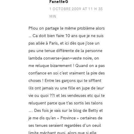
FanetteG
1 OCTOBRE 2009 AT 11 H 35
MIN
Pfiou on partage le même problème alors
… Ca doit bien faire 10 ans que je ne suis
pas allée à Paris, et ici dès que j’ose un
peu une tenue différente de la personne
lambda converse+jean+veste noire, on
me reluque bizarrement ! Quand on a pas
confiance en soi c’est vraiment la pire des
choses ! Entre les garçons qui te sifflent
(ils ont jamais vu une fille en jupe de leur
vie ou quoi ??) et les vendeuses etc qui te
reluquent parce que t’as sortis les talons
…. Des fois je vais sur le blog de Betty et
je me dis qu’en « Province » certaines de
ses tenues seraient regardées d’un oeuil
limite méchant quoi, alors que si elle