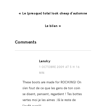
« Le (presque) total look cheap d’automne
Le bilan »
Reader
Comments
Interactions
Lansky
1 OCTOBRE 2009 AT 5 H 16
MIN
These boots are made for ROCKING! On
s’en fout de ce que les gens de ton coin
se disent, pensent, regardent ! Tes bottes
vertes moi je les aimes :)& le reste de
l’oufit aussiiii.