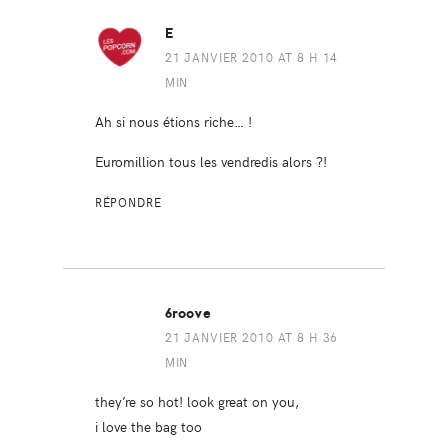
E
21 JANVIER 2010 AT 8 H 14
MIN
Ah si nous étions riche… !
Euromillion tous les vendredis alors ?!
RÉPONDRE
6roove
21 JANVIER 2010 AT 8 H 36
MIN
they’re so hot! look great on you,
i love the bag too