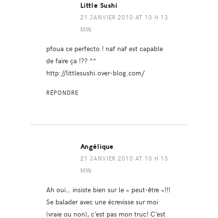
Little Sushi
21 JANVIER 2010 AT 10 H 13
MIN
pfoua ce perfecto ! naf naf est capable
de faire ça !?? ^^
http://littlesushi.over-blog.com/
RÉPONDRE
Angélique
21 JANVIER 2010 AT 10 H 15
MIN
Ah oui… insiste bien sur le « peut-être »!!!
Se balader avec une écrevisse sur moi
(vraie ou non), c’est pas mon truc! C’est