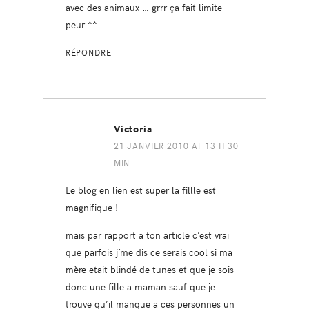
avec des animaux … grrr ça fait limite
peur ^^
RÉPONDRE
Victoria
21 JANVIER 2010 AT 13 H 30
MIN
Le blog en lien est super la fillle est
magnifique !
mais par rapport a ton article c’est vrai
que parfois j’me dis ce serais cool si ma
mère etait blindé de tunes et que je sois
donc une fille a maman sauf que je
trouve qu’il manque a ces personnes un