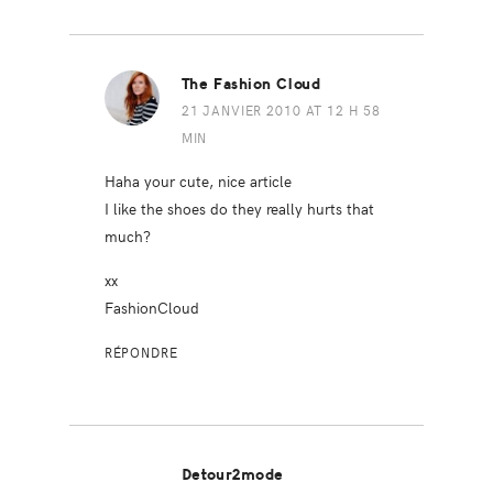
The Fashion Cloud
21 JANVIER 2010 AT 12 H 58
MIN
Haha your cute, nice article
I like the shoes do they really hurts that
much?
xx
FashionCloud
RÉPONDRE
Detour2mode