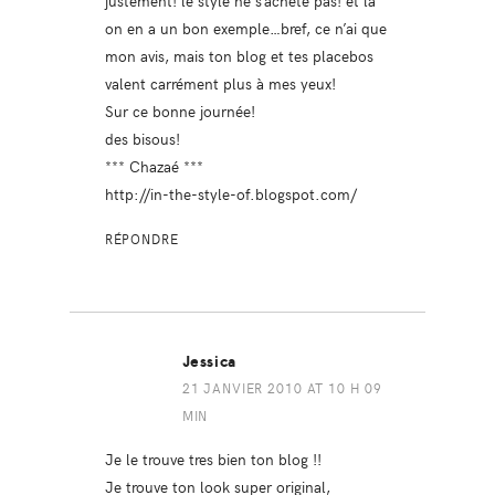
justement! le style ne s’achète pas! et là
on en a un bon exemple…bref, ce n’ai que
mon avis, mais ton blog et tes placebos
valent carrément plus à mes yeux!
Sur ce bonne journée!
des bisous!
*** Chazaé ***
http://in-the-style-of.blogspot.com/
RÉPONDRE
Jessica
21 JANVIER 2010 AT 10 H 09
MIN
Je le trouve tres bien ton blog !!
Je trouve ton look super original,