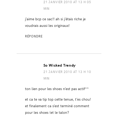
21 JANVIER 2010 AT 13 H 05
MIN
j’aime bcp ce sac!! ah si j’étais riche je
voudrais aussi les originaux!
RÉPONDRE
So Wicked Trendy
21 JANVIER 2010 AT 13 H 10
MIN
ton lien pour les shoes n’est pas actif^^
et ca te va tip top cette tenue, t’es chou!
et finalement ca s’est terminé comment
pour les shoes (et le talon?