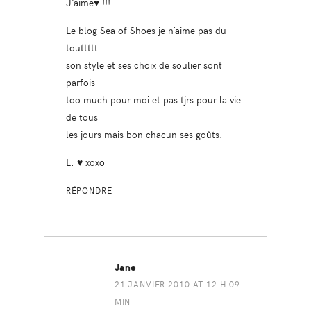
J’aime♥ !!!
Le blog Sea of Shoes je n’aime pas du
touttttt
son style et ses choix de soulier sont
parfois
too much pour moi et pas tjrs pour la vie
de tous
les jours mais bon chacun ses goûts.
L. ♥ xoxo
RÉPONDRE
Jane
21 JANVIER 2010 AT 12 H 09
MIN