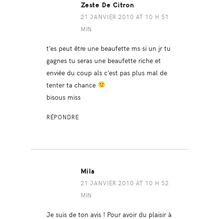
Zeste De Citron
21 JANVIER 2010 AT 10 H 51
MIN
t’es peut être une beaufette ms si un jr tu
gagnes tu seras une beaufette riche et
enviée du coup als c’est pas plus mal de
tenter ta chance
bisous miss
RÉPONDRE
Mila
21 JANVIER 2010 AT 10 H 52
MIN
Je suis de ton avis ! Pour avoir du plaisir à