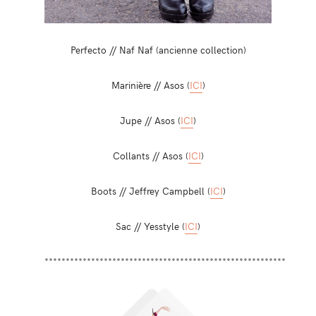
Perfecto // Naf Naf (ancienne collection)
Marinière // Asos (
ICI
)
Jupe // Asos (
ICI
)
Collants // Asos (
ICI
)
Boots // Jeffrey Campbell (
ICI
)
Sac // Yesstyle (
ICI
)
*********************************************************