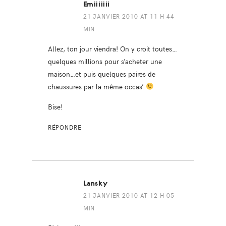
Emiiiiiii
21 JANVIER 2010 AT 11 H 44
MIN
Allez, ton jour viendra! On y croit toutes…
quelques millions pour s’acheter une
maison…et puis quelques paires de
chaussures par la même occas’
Bise!
RÉPONDRE
Lansky
21 JANVIER 2010 AT 12 H 05
MIN