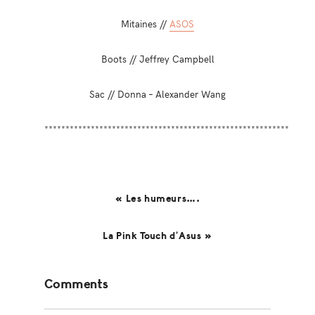
Mitaines //
ASOS
Boots // Jeffrey Campbell
Sac // Donna – Alexander Wang
**********************************************************
« Les humeurs….
La Pink Touch d’Asus »
Reader
Comments
Interactions