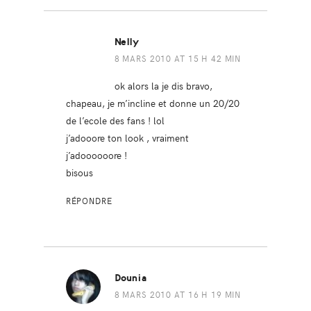
Nelly
8 MARS 2010 AT 15 H 42 MIN
ok alors la je dis bravo,
chapeau, je m’incline et donne un 20/20
de l’ecole des fans ! lol
j’adooore ton look , vraiment
j’adoooooore !
bisous
RÉPONDRE
Dounia
8 MARS 2010 AT 16 H 19 MIN