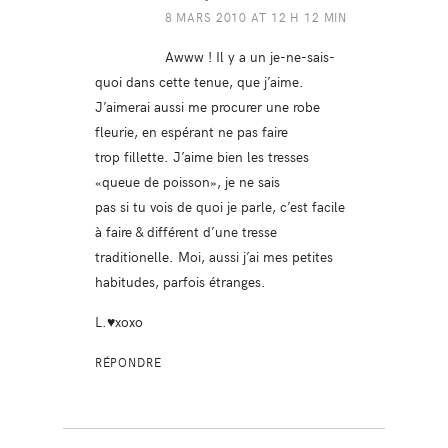
8 MARS 2010 AT 12 H 12 MIN
Awww ! Il y a un je-ne-sais-
quoi dans cette tenue, que j’aime.
J’aimerai aussi me procurer une robe
fleurie, en espérant ne pas faire
trop fillette. J’aime bien les tresses
«queue de poisson», je ne sais
pas si tu vois de quoi je parle, c’est facile
à faire & différent d’une tresse
traditionelle. Moi, aussi j’ai mes petites
habitudes, parfois étranges.
L.♥xoxo
RÉPONDRE