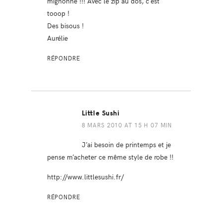
mignonne !!! Avec le zip au dos, c’est
tooop !
Des bisous !
Aurélie
RÉPONDRE
Little Sushi
8 MARS 2010 AT 15 H 07 MIN
J’ai besoin de printemps et je
pense m’acheter ce même style de robe !!
http://www.littlesushi.fr/
RÉPONDRE