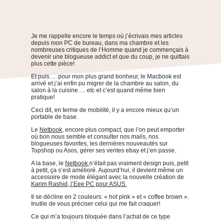
Je me rappelle encore le temps où j’écrivais mes articles
depuis mon PC de bureau, dans ma chambre et les
nombreuses critiques de l’Homme quand je commençais à
devenir une blogueuse addict et que du coup, je ne quittais
plus cette pièce!
Et puis…. pour mon plus grand bonheur, le Macbook est
arrivé et j’ai enfin pu migrer de la chambre au salon, du
salon à la cuisine…. etc et c’est quand même bien
pratique!
Ceci dit, en terme de mobilité, il y a encore mieux qu’un
portable de base.
Le
Netbook
, encore plus compact, que l’on peut emporter
où bon nous semble et consulter nos mails, nos
blogueuses favorites, les dernières nouveautés sur
Topshop ou Asos, gérer ses ventes ebay et j’en passe.
A la base, le
Netbook
n’était pas vraiment design puis, petit
à petit, ça s’est amélioré. Aujourd’hui, il devient même un
accessoire de mode élégant avec la nouvelle création de
Karim Rashid, l’Eee PC pour ASUS.
Il se décline en 2 couleurs: « hot pink » et « coffee brown ».
Inutile de vous préciser celui qui me fait craquer!
Ce qui m’a toujours bloquée dans l’achat de ce type