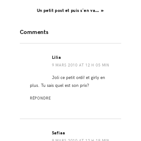
Un petit post et puis s’en va… »
Reader
Comments
Interactions
Lilia
9 MARS 2010 AT 12 H 05 MIN
Joli ce petit ordi! et girly en
plus. Tu sais quel est son prix?
RÉPONDRE
Safiaa
9 MARS 2010 AT 12 H 19 MIN