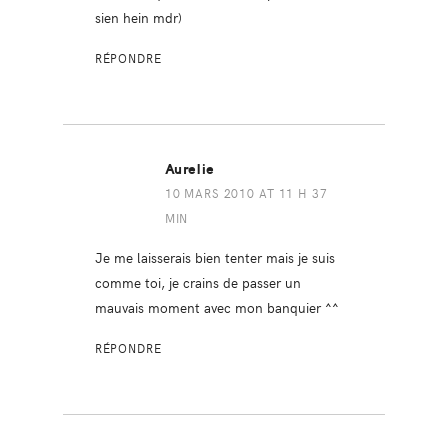
sien hein mdr)
RÉPONDRE
Aurelie
10 MARS 2010 AT 11 H 37
MIN
Je me laisserais bien tenter mais je suis
comme toi, je crains de passer un
mauvais moment avec mon banquier ^^
RÉPONDRE