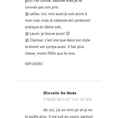
girly! Par contre, désolée mais je ne
connais pas son prix.
@ safiaa: oui, moi aussi je suis accro à
mon mac mais le netbook est carrément
pratique en 2ème ordi.
@ Laura: je trouve aussi! 😉
@ Clarisse: c’est vrai que dans son style
le brown est sympa aussi. Il fait plus
classe, moins fifille que le rose.
RÉPONDRE
Etincelle De Mode
9 MARS 2010 AT 13 H 52 MIN
Ah oui, j’ai un mini-pc et je ne
le quitte plus: il me suit en cours, partout