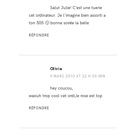
Salut Julie! C’est une tuerie
cet ordinateur. Je l’imagine bien assorti a
ton 505 🙂 bonne soirée la belle
RÉPONDRE
Olivia
9 MARS 2010 AT 22 H 05 MIN
hey coucou,
waouh trop cool cet ordi,le rose est top
RÉPONDRE