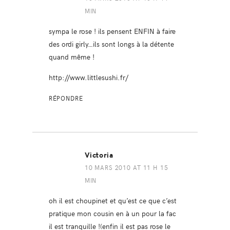
MIN
sympa le rose ! ils pensent ENFIN à faire
des ordi girly…ils sont longs à la détente
quand même !
http://www.littlesushi.fr/
RÉPONDRE
Victoria
10 MARS 2010 AT 11 H 15
MIN
oh il est choupinet et qu’est ce que c’est
pratique mon cousin en à un pour la fac
il est tranquille !(enfin il est pas rose le