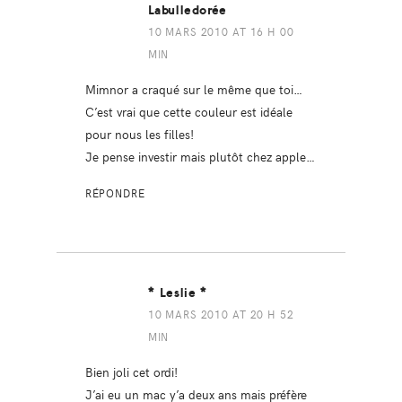
Labulledorée
10 MARS 2010 AT 16 H 00
MIN
Mimnor a craqué sur le même que toi…
C’est vrai que cette couleur est idéale
pour nous les filles!
Je pense investir mais plutôt chez apple…
RÉPONDRE
* Leslie *
10 MARS 2010 AT 20 H 52
MIN
Bien joli cet ordi!
J’ai eu un mac y’a deux ans mais préfère