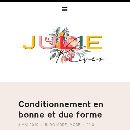
Skip
Skip
Skip
to
to
to
primary
content
footer
navigation
Conditionnement en
bonne et due forme
6 MAI 2010
BLOG MODE
,
MODE
0