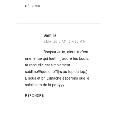
RÉPONDRE
Samira
9 MAI 2010 AT 12 H 32 MIN
Bonjour Julie, alors là c’est
une tenue qui tue!!!!! j’adore tes boots,
ta robe elle est simplement
sublime!!!que dire?tjrs au top du top;)
Bisous et bn Dimache espèrons que le
soleil sera de la partyyy…
RÉPONDRE