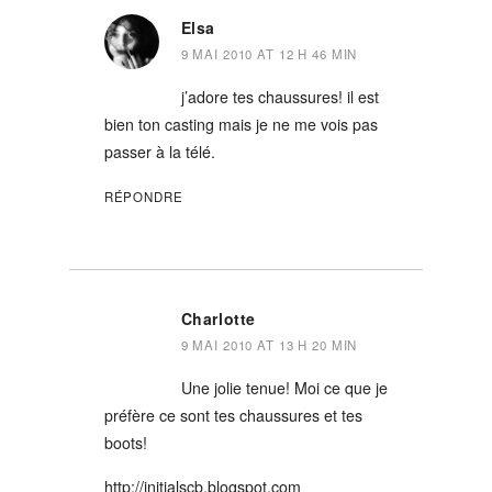
Elsa
9 MAI 2010 AT 12 H 46 MIN
j’adore tes chaussures! il est
bien ton casting mais je ne me vois pas
passer à la télé.
RÉPONDRE
Charlotte
9 MAI 2010 AT 13 H 20 MIN
Une jolie tenue! Moi ce que je
préfère ce sont tes chaussures et tes
boots!
http://initialscb.blogspot.com