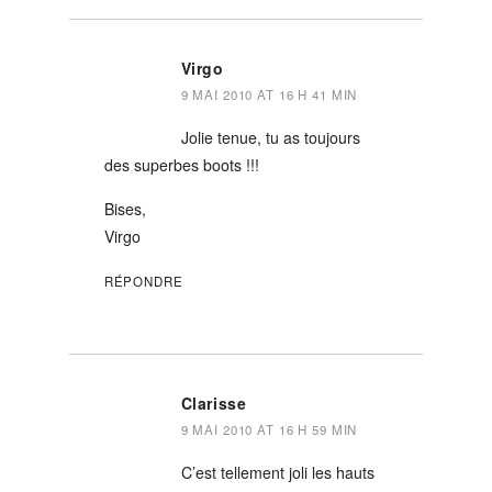
Virgo
9 MAI 2010 AT 16 H 41 MIN
Jolie tenue, tu as toujours
des superbes boots !!!
Bises,
Virgo
RÉPONDRE
Clarisse
9 MAI 2010 AT 16 H 59 MIN
C’est tellement joli les hauts