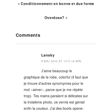
« Conditionnement en bonne et due forme
Overdose? »
Reader
Comments
Interactions
Lansky
9 MAI 2010 AT 12 H 16 MIN
J’aime beaucoup le
graphique de la robe, colorful (il faut que
je trouve d’autres synomymes pour le
mot «aimer», parce que je me répète
trop). Tes mains paraient si délicates sur
la troisième photo, ce vernis est génial
enfin la couleur. J’ai des boots opene-