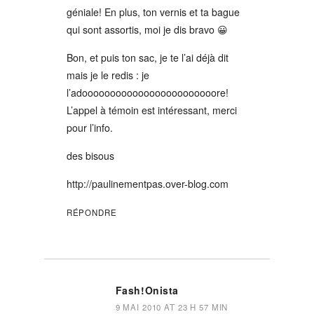
géniale! En plus, ton vernis et ta bague
qui sont assortis, moi je dis bravo 😀
Bon, et puis ton sac, je te l’ai déjà dit
mais je le redis : je
l’adoooooooooooooooooooooooore!
L’appel à témoin est intéressant, merci
pour l’info.
des bisous
http://paulinementpas.over-blog.com
RÉPONDRE
Fash!onista
9 MAI 2010 AT 23 H 57 MIN