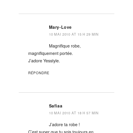
Mary-Love
10 MAI 2010 AT 15 H 29 MIN
Magnifique robe,
magnifiquement portée.
J’adore Yesstyle.
RÉPONDRE
Safiaa
10 MAI 2010 AT 18 H 57 MIN
J’adore ta robe !
C’est super que tu sois toujours en