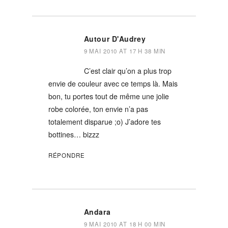
Autour D'Audrey
9 MAI 2010 AT 17 H 38 MIN
C’est clair qu’on a plus trop
envie de couleur avec ce temps là. Mais
bon, tu portes tout de même une jolie
robe colorée, ton envie n’a pas
totalement disparue ;o) J’adore tes
bottines… bizzz
RÉPONDRE
Andara
9 MAI 2010 AT 18 H 00 MIN