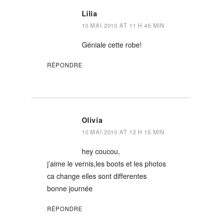
Lilia
10 MAI 2010 AT 11 H 45 MIN
Géniale cette robe!
RÉPONDRE
Olivia
10 MAI 2010 AT 12 H 15 MIN
hey coucou,
j’aime le vernis,les boots et les photos
ca change elles sont differentes
bonne journée
RÉPONDRE