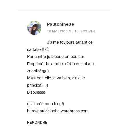
Poutchinette
10 MAI 2010 AT 13 H 39 MIN
J’aime toujours autant ce
cartable!! 🙂
Par contre je bloque un peu sur
l’imprimé de la robe. (OUnch mal aux
znoeils! 😉 )
Mais bon elle te va bien, c’est le
principal! =)
Bisoussss
(J’ai créé mon blog!)
http://poutchinette.wordpress.com
RÉPONDRE