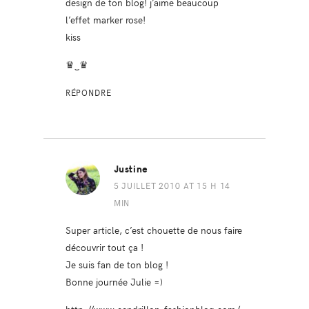
design de ton blog! j’aime beaucoup
l’effet marker rose!
kiss
♛‿♛
RÉPONDRE
Justine
5 JUILLET 2010 AT 15 H 14
MIN
Super article, c’est chouette de nous faire
découvrir tout ça !
Je suis fan de ton blog !
Bonne journée Julie =)
http://www.cendrillon-fashionblog.com/