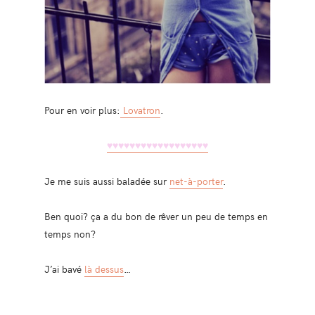
Pour en voir plus:
Lovatron
.
♥♥♥
♥♥♥
♥♥♥
♥♥♥
♥♥♥
♥♥♥
Je me suis aussi baladée sur
net-à-porter
.
Ben quoi? ça a du bon de rêver un peu de temps en
temps non?
J’ai bavé
là dessus
…