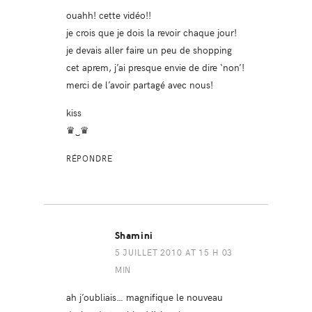
ouahh! cette vidéo!!
je crois que je dois la revoir chaque jour!
je devais aller faire un peu de shopping
cet aprem, j’ai presque envie de dire ‘non’!
merci de l’avoir partagé avec nous!
kiss
♛‿♛
RÉPONDRE
Shamini
5 JUILLET 2010 AT 15 H 03
MIN
ah j’oubliais… magnifique le nouveau