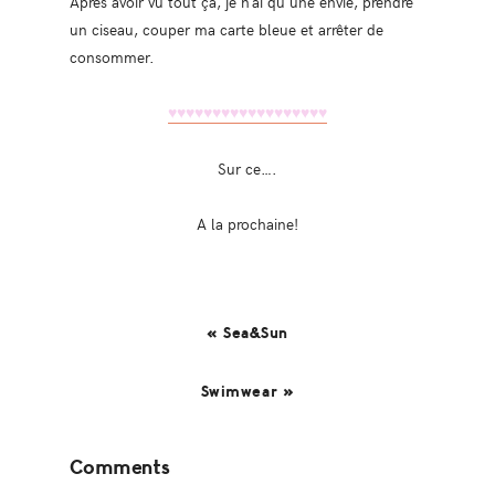
Après avoir vu tout ça, je n’ai qu’une envie, prendre
un ciseau, couper ma carte bleue et arrêter de
consommer.
♥♥♥
♥♥♥
♥♥♥
♥♥♥
♥♥♥
♥♥♥
Sur ce….
A la prochaine!
« Sea&Sun
Swimwear »
Reader
Comments
Interactions