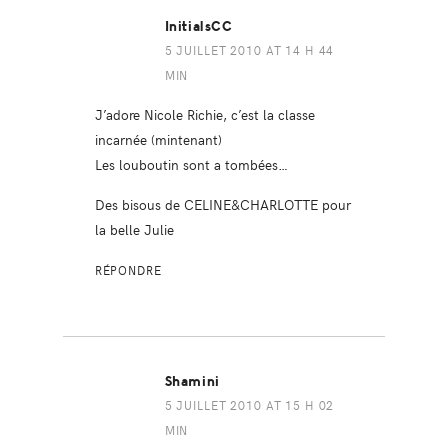
InitialsCC
5 JUILLET 2010 AT 14 H 44
MIN
J’adore Nicole Richie, c’est la classe
incarnée (mintenant)
Les louboutin sont a tombées…
Des bisous de CELINE&CHARLOTTE pour
la belle Julie
RÉPONDRE
Shamini
5 JUILLET 2010 AT 15 H 02
MIN