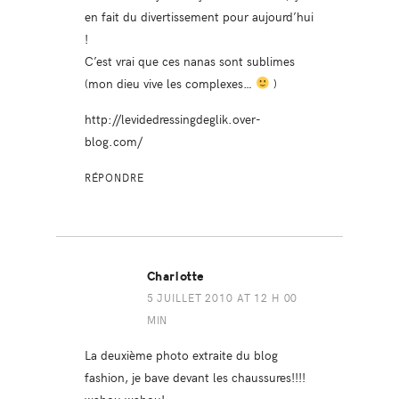
en fait du divertissement pour aujourd’hui
!
C’est vrai que ces nanas sont sublimes
(mon dieu vive les complexes…
)
http://levidedressingdeglik.over-
blog.com/
RÉPONDRE
Charlotte
5 JUILLET 2010 AT 12 H 00
MIN
La deuxième photo extraite du blog
fashion, je bave devant les chaussures!!!!
wahou wahou!