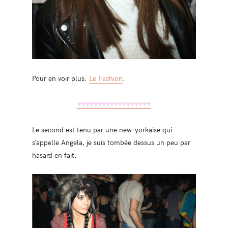
Pour en voir plus:
Le Fashion
.
♥♥♥
♥♥♥
♥♥♥
♥♥♥
♥♥♥
♥♥♥
Le second est tenu par une new-yorkaise qui
s’appelle Angela, je suis tombée dessus un peu par
hasard en fait.