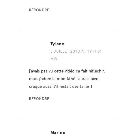
RÉPONDRE
Tylane
5 JUILLET 2010 AT 19 H 01
MIN
j’avais pas vu cette vidéo ça fait réfléchir.
mais j’adore la robe Athé j’aurais bien
craqué aussi s’il restait des taille 1
RÉPONDRE
Marina