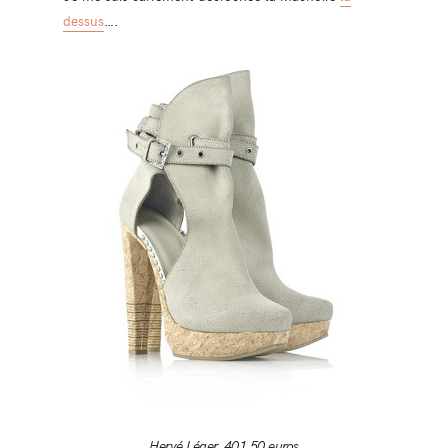
dessus
….
Hervé Léger, 401,50 euros