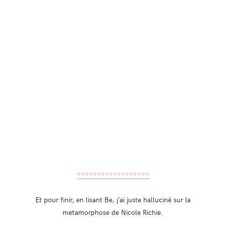
♥♥♥
♥♥♥
♥♥♥
♥♥♥
♥♥♥
♥♥♥
Et pour finir, en lisant Be, j’ai juste halluciné sur la
metamorphose de Nicole Richie.