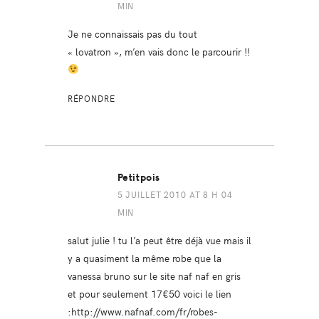
MIN
Je ne connaissais pas du tout
« lovatron », m’en vais donc le parcourir !!
RÉPONDRE
Petitpois
5 JUILLET 2010 AT 8 H 04
MIN
salut julie ! tu l’a peut être déjà vue mais il
y a quasiment la même robe que la
vanessa bruno sur le site naf naf en gris
et pour seulement 17€50 voici le lien
:
http://www.nafnaf.com/fr/robes-