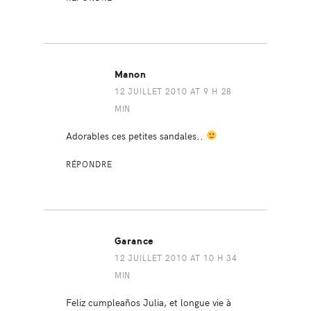
Manon
12 JUILLET 2010 AT 9 H 28
MIN
Adorables ces petites sandales..
RÉPONDRE
Garance
12 JUILLET 2010 AT 10 H 34
MIN
Feliz cumpleaños Julia, et longue vie à