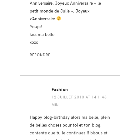
Anniversaire, Joyeux Anniversaire « le
petit monde de Julie », Joyeux
z’Anniversaire
Youpi!
kiss ma belle
xoxo
RÉPONDRE
Fashion
12 JUILLET 2010 AT 14 H 48
MIN
Happy blog-birthday alors ma belle, plein
de belles choses pour toi et ton blog,
contente que tu le continues !! bisous et