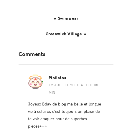
« Swimwear
Greenwich Village »
Reader
Comments
Interactions
Pipilatou
12 JUILLET 2010 AT 0 H 08
MIN
Joyeux Bday de blog ma belle et longue
vie à celui ci, c’est toujours un plaisir de
te voir craquer pour de superbes
pièces+++