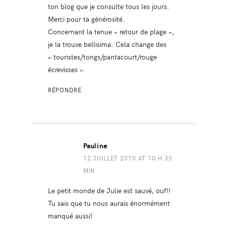
ton blog que je consulte tous les jours.
Merci pour ta générosité.
Concernant la tenue « retour de plage »,
je la trouve bellisima. Cela change des
« touristes/tongs/pantacourt/rouge
écrevisses ».
RÉPONDRE
Pauline
12 JUILLET 2010 AT 10 H 35
MIN
Le petit monde de Julie est sauvé, ouf!!
Tu sais que tu nous aurais énormément
manqué aussi!