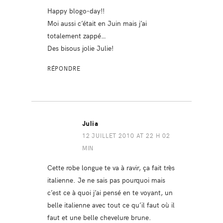
Happy blogo-day!!
Moi aussi c’était en Juin mais j’ai
totalement zappé…
Des bisous jolie Julie!
RÉPONDRE
Julia
12 JUILLET 2010 AT 22 H 02
MIN
Cette robe longue te va à ravir, ça fait très
italienne. Je ne sais pas pourquoi mais
c’est ce à quoi j’ai pensé en te voyant, un
belle italienne avec tout ce qu’il faut où il
faut et une belle chevelure brune.