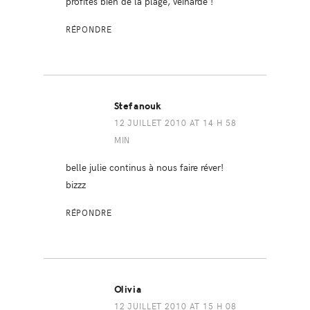
profites bien de la plage, veinarde !
RÉPONDRE
Stefanouk
12 JUILLET 2010 AT 14 H 58
MIN
belle julie continus à nous faire réver!
bizzz
RÉPONDRE
Olivia
12 JUILLET 2010 AT 15 H 08