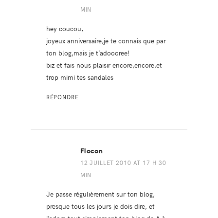
MIN
hey coucou,
joyeux anniversaire,je te connais que par
ton blog,mais je t’adoooree!
biz et fais nous plaisir encore,encore,et
trop mimi tes sandales
RÉPONDRE
Flocon
12 JUILLET 2010 AT 17 H 30
MIN
Je passe régulièrement sur ton blog,
presque tous les jours je dois dire, et
j’adore tout simplement ton blog de A à