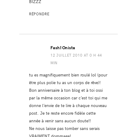
BIZZZ
RÉPONDRE
Fash!onista
12 JUILLET 2010 AT 0 H 44
MIN
tu es magnifiquement bien roulé lol (pour
être plus polie tu as un corps de rêve)!
Bon anniversaire à ton blog et à toi ossi
par la même occasion car c’est toi qui me
donne l’envie de te lire à chaque nouveau
post. Je te reste encore fidèle cette
année à venir sans aucun doute!!
Ne nous laisse pas tomber sans serais
VRAIMENT dommage!