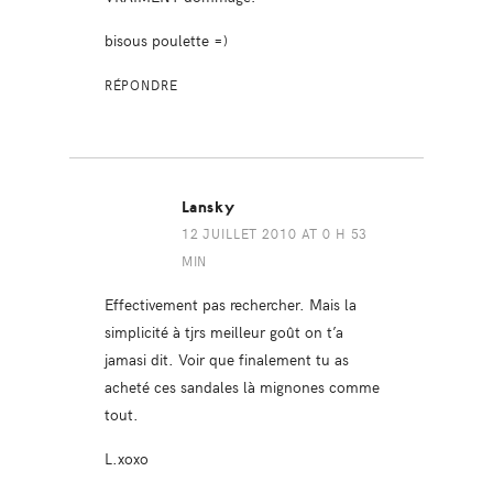
bisous poulette =)
RÉPONDRE
Lansky
12 JUILLET 2010 AT 0 H 53
MIN
Effectivement pas rechercher. Mais la
simplicité à tjrs meilleur goût on t’a
jamasi dit. Voir que finalement tu as
acheté ces sandales là mignones comme
tout.
L.xoxo