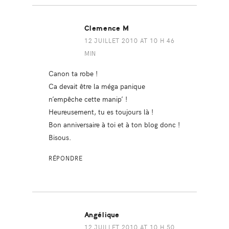
Clemence M
12 JUILLET 2010 AT 10 H 46
MIN
Canon ta robe !
Ca devait être la méga panique
n’empêche cette manip’ !
Heureusement, tu es toujours là !
Bon anniversaire à toi et à ton blog donc !
Bisous.
RÉPONDRE
Angélique
12 JUILLET 2010 AT 10 H 50