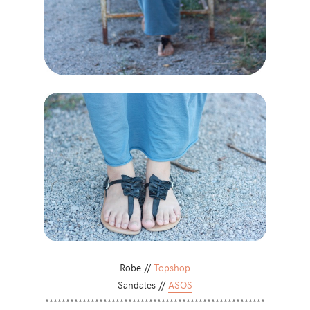
Robe //
Topshop
Sandales //
ASOS
*****************************************************