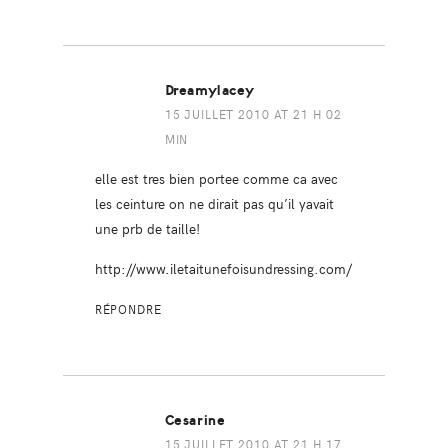
Dreamylacey
15 JUILLET 2010 AT 21 H 02
MIN
elle est tres bien portee comme ca avec
les ceinture on ne dirait pas qu’il yavait
une prb de taille!
http://www.iletaitunefoisundressing.com/
RÉPONDRE
Cesarine
15 JUILLET 2010 AT 21 H 17