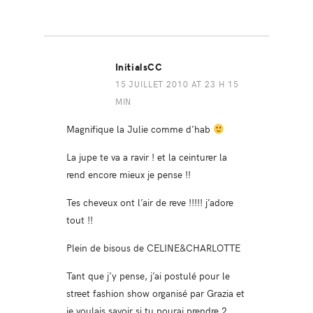
InitialsCC
15 JUILLET 2010 AT 23 H 15
MIN
Magnifique la Julie comme d’hab
La jupe te va a ravir ! et la ceinturer la
rend encore mieux je pense !!
Tes cheveux ont l’air de reve !!!!! j’adore
tout !!
Plein de bisous de CELINE&CHARLOTTE
Tant que j’y pense, j’ai postulé pour le
street fashion show organisé par Grazia et
je voulais savoir si tu pourai prendre 2