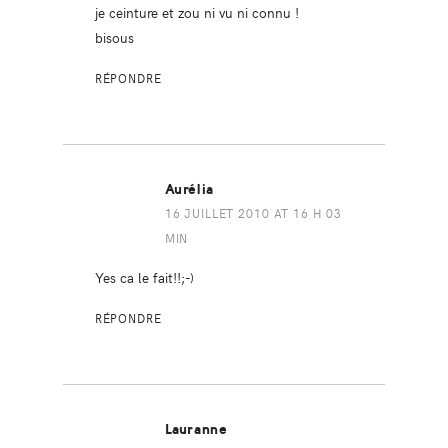
je ceinture et zou ni vu ni connu !
bisous
RÉPONDRE
Aurélia
16 JUILLET 2010 AT 16 H 03
MIN
Yes ca le fait!!;-)
RÉPONDRE
Lauranne