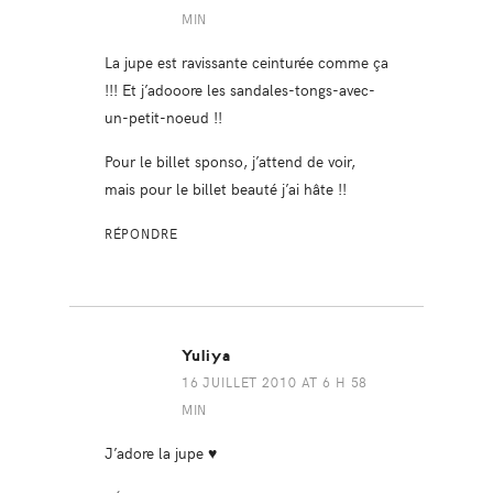
MIN
La jupe est ravissante ceinturée comme ça
!!! Et j’adooore les sandales-tongs-avec-
un-petit-noeud !!
Pour le billet sponso, j’attend de voir,
mais pour le billet beauté j’ai hâte !!
RÉPONDRE
Yuliya
16 JUILLET 2010 AT 6 H 58
MIN
J’adore la jupe ♥