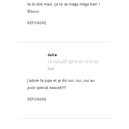
te le dire mais, ça te va méga méga bien !
Bisous.
RÉPONDRE
Julia
16 JUILLET 2010 AT 13 H 55
MIN
j’adore ta jupe et je dis oui, oui, oui au
post spécial beauté!!!!
RÉPONDRE