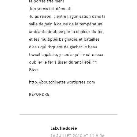
la portes très bien!
Ton vernis est dément!
Tu as raison, : entre l’agonisation dans la
salle de bain à cause de la température
ambiante doublée par la chaleur du fer,
et les multiples baignades et batailles
d’eau qui risquent de gâcher le beau
travail capilaire, je crois qu’il vaut mieux
oublier le fer à lisser dûrant l’été! ^^
Bizzz
http://poutchinette.wordpress.com
RÉPONDRE
Labulledorée
16 JUILLET 2010 AT 11 H 06