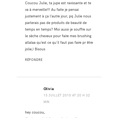
Coucou Julie, ta jupe est ravissante et te
va à merveille!!! Au faite je pensai
justement à ça l’autre jour, pq Julie nous
parlerais pas de produits de beauté de
temps en temps? Moi aussi je souffre sur
le sèche cheveux pour faire mes brushing
allalaa qu’est ce qu’il faut pas faire pr être
jolie;) Bisous
RÉPONDRE
Olivia
15 JUILLET 2010 AT 20 H 32
MIN
hey coucou,