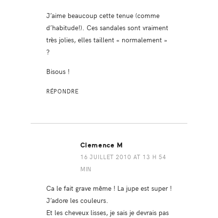
J’aime beaucoup cette tenue (comme
d’habitude!). Ces sandales sont vraiment
très jolies, elles taillent « normalement »
?
Bisous !
RÉPONDRE
Clemence M
16 JUILLET 2010 AT 13 H 54
MIN
Ca le fait grave même ! La jupe est super !
J’adore les couleurs.
Et les cheveux lisses, je sais je devrais pas