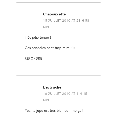
Chapouxette
15 JUILLET 2010 AT 23 H 58
MIN
Très jolie tenue !
Ces sandales sont trop mimi :))
RÉPONDRE
L'autruche
16 JUILLET 2010 AT 1 H 15
MIN
Yes, la jupe est très bien comme ça !