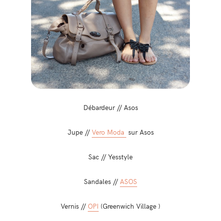
Débardeur // Asos
Jupe //
Vero Moda
sur Asos
Sac // Yesstyle
Sandales //
ASOS
Vernis //
OPI
(Greenwich Village )