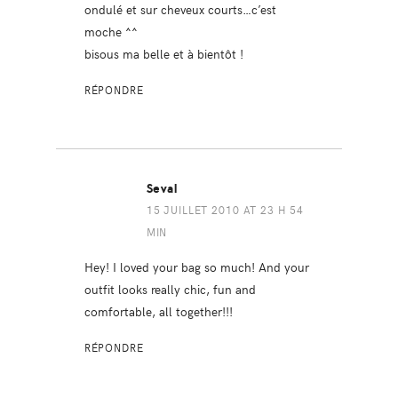
ondulé et sur cheveux courts…c’est
moche ^^
bisous ma belle et à bientôt !
RÉPONDRE
Seval
15 JUILLET 2010 AT 23 H 54
MIN
Hey! I loved your bag so much! And your
outfit looks really chic, fun and
comfortable, all together!!!
RÉPONDRE