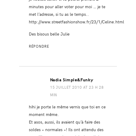
minutes pour aller voter pour moi … je te
met l’adresse, si tu as le temps..
http://www.streetfashionshow.fr/23/1/Celine.html
Des bisous belle Julie
RÉPONDRE
Nadia Simple&Funky
15 JUILLET 2010 AT 23 H 28
MIN
hihi je porte le même vernis que toi en ce
moment même.
Et asos, aussi, ils avaient qu’à faire des
soldes « normales »! Ils ont attendu des