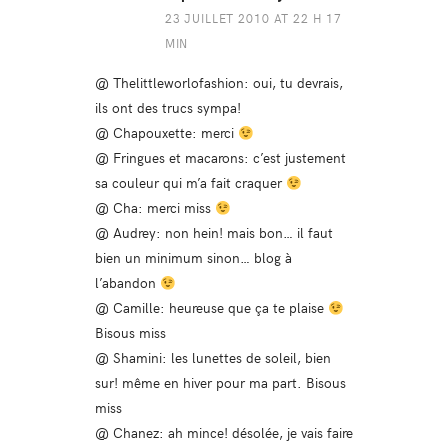
23 JUILLET 2010 AT 22 H 17
MIN
@ Thelittleworlofashion: oui, tu devrais,
ils ont des trucs sympa!
@ Chapouxette: merci
@ Fringues et macarons: c’est justement
sa couleur qui m’a fait craquer
@ Cha: merci miss
@ Audrey: non hein! mais bon… il faut
bien un minimum sinon… blog à
l’abandon
@ Camille: heureuse que ça te plaise
Bisous miss
@ Shamini: les lunettes de soleil, bien
sur! même en hiver pour ma part. Bisous
miss
@ Chanez: ah mince! désolée, je vais faire