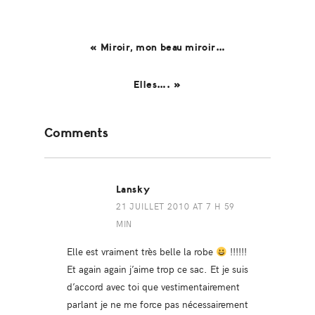
« Miroir, mon beau miroir…
Elles…. »
Reader
Comments
Interactions
Lansky
21 JUILLET 2010 AT 7 H 59
MIN
Elle est vraiment très belle la robe
!!!!!!
Et again again j’aime trop ce sac. Et je suis
d’accord avec toi que vestimentairement
parlant je ne me force pas nécessairement