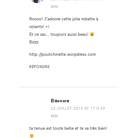
MIN
Roooo! J’adoore cette jolie robette à
volants! =)
Et ce sac… toujours aussi beau!
Bizzz
http://poutchinette.worpdress.com
RÉPONDRE
Éléonore
22 JUILLET 2010 AT 17 H 59
MIN
ta tenue est toute belle et te va très bien!