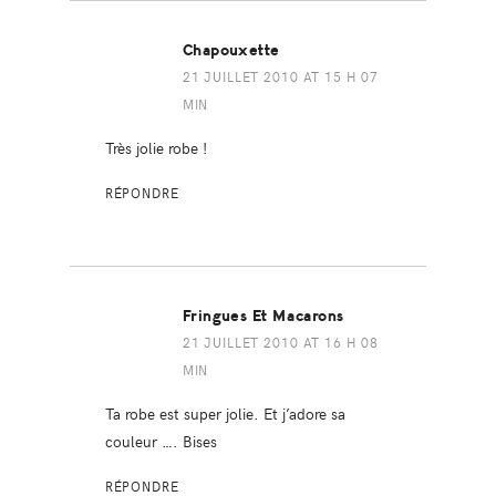
Chapouxette
21 JUILLET 2010 AT 15 H 07
MIN
Très jolie robe !
RÉPONDRE
Fringues Et Macarons
21 JUILLET 2010 AT 16 H 08
MIN
Ta robe est super jolie. Et j’adore sa
couleur …. Bises
RÉPONDRE