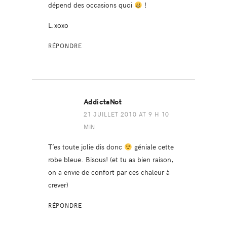
dépend des occasions quoi
!
L.xoxo
RÉPONDRE
AddictaNot
21 JUILLET 2010 AT 9 H 10
MIN
T’es toute jolie dis donc
géniale cette
robe bleue. Bisous! (et tu as bien raison,
on a envie de confort par ces chaleur à
crever)
RÉPONDRE