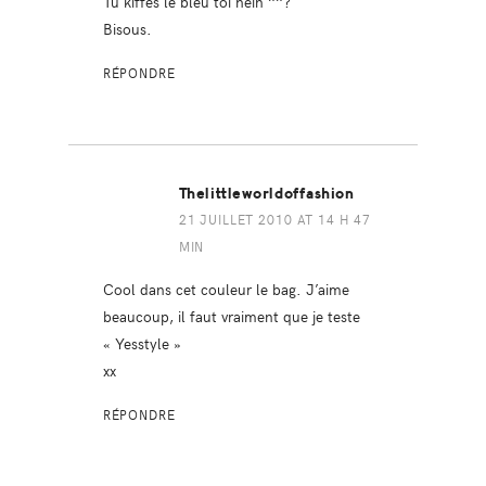
Tu kiffes le bleu toi hein ^^?
Bisous.
RÉPONDRE
Thelittleworldoffashion
21 JUILLET 2010 AT 14 H 47
MIN
Cool dans cet couleur le bag. J’aime
beaucoup, il faut vraiment que je teste
« Yesstyle »
xx
RÉPONDRE