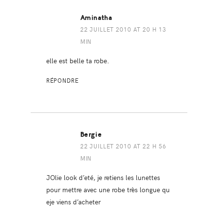
Aminatha
22 JUILLET 2010 AT 20 H 13
MIN
elle est belle ta robe.
RÉPONDRE
Bergie
22 JUILLET 2010 AT 22 H 56
MIN
JOlie look d’eté, je retiens les lunettes
pour mettre avec une robe très longue qu
eje viens d’acheter