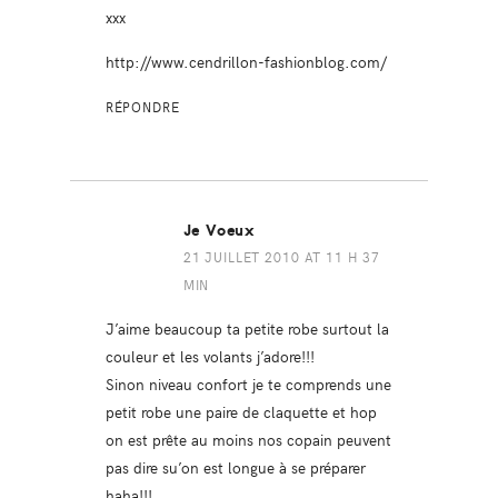
xxx
http://www.cendrillon-fashionblog.com/
RÉPONDRE
Je Voeux
21 JUILLET 2010 AT 11 H 37
MIN
J’aime beaucoup ta petite robe surtout la
couleur et les volants j’adore!!!
Sinon niveau confort je te comprends une
petit robe une paire de claquette et hop
on est prête au moins nos copain peuvent
pas dire su’on est longue à se préparer
haha!!!