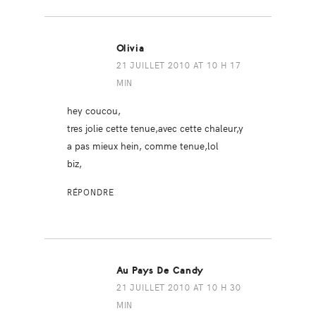
Olivia
21 JUILLET 2010 AT 10 H 17
MIN
hey coucou,
tres jolie cette tenue,avec cette chaleur,y
a pas mieux hein, comme tenue,lol
biz,
RÉPONDRE
Au Pays De Candy
21 JUILLET 2010 AT 10 H 30
MIN