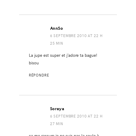
AnnSo
6 SEPTEMBRE 2010 AT 22 H
25 MIN
La jupe est super et j’adore ta bague!
bisou
RÉPONDRE
Soraya
6 SEPTEMBRE 2010 AT 22 H
27 MIN
ça me rassure je ne suis pas la seule à