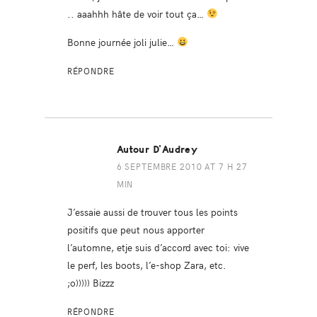
.. aaahhh hâte de voir tout ça…
Bonne journée joli julie…
RÉPONDRE
Autour D'Audrey
6 SEPTEMBRE 2010 AT 7 H 27
MIN
J’essaie aussi de trouver tous les points
positifs que peut nous apporter
l’automne, etje suis d’accord avec toi: vive
le perf, les boots, l’e-shop Zara, etc.
;o))))) Bizzz
RÉPONDRE