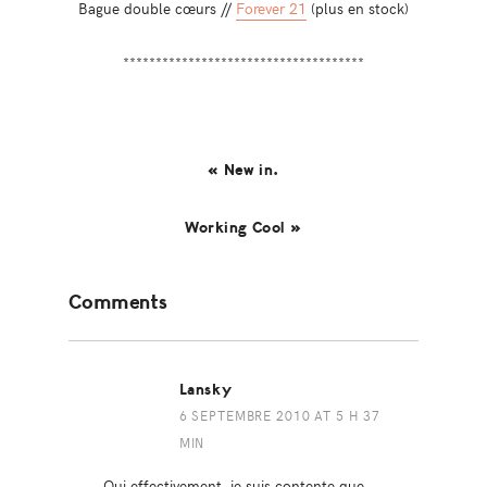
Bague double cœurs //
Forever 21
(plus en stock)
*************************************
« New in.
Working Cool »
Reader
Comments
Interactions
Lansky
6 SEPTEMBRE 2010 AT 5 H 37
MIN
Oui effectivement, je suis contente que