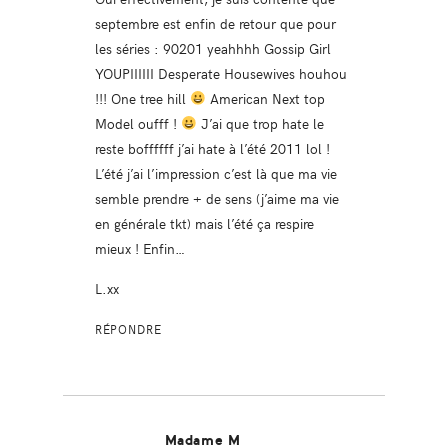
septembre est enfin de retour que pour
les séries : 90201 yeahhhh Gossip Girl
YOUPIIIIII Desperate Housewives houhou
!!! One tree hill
American Next top
Model oufff !
J’ai que trop hate le
reste boffffff j’ai hate à l’été 2011 lol !
L’été j’ai l’impression c’est là que ma vie
semble prendre + de sens (j’aime ma vie
en générale tkt) mais l’été ça respire
mieux ! Enfin…
L.xx
RÉPONDRE
Madame M