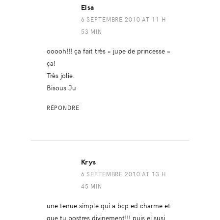
Elsa
6 SEPTEMBRE 2010 AT 11 H
53 MIN
ooooh!!! ça fait très « jupe de princesse »
ça!
Très jolie.
Bisous Ju
RÉPONDRE
Krys
6 SEPTEMBRE 2010 AT 13 H
45 MIN
une tenue simple qui a bcp ed charme et
que tu postres divinement!!! puis ej susi