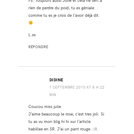
Ps: Toujours aussi Jolie et cela ne sert a
rien de perdre du poid, tu es géniale
comme tu es je crois de l’avoir déjà dit.
L.xx
RÉPONDRE
DIDINE
1 SEPTEMBRE 2010 AT 8 H 22
MIN
Coucou miss julie
J’aime beaucoup le rose, c’est tres joli. Si
tu as vu mon blig hi hi sur l’article
habillee en SR. J’ai un pant rouge :-)).