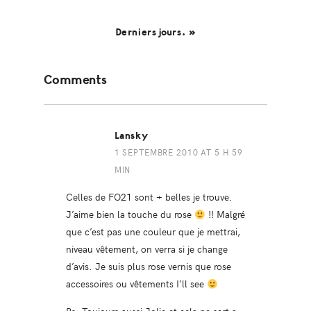
Derniers jours. »
Reader
Comments
Interactions
Lansky
1 SEPTEMBRE 2010 AT 5 H 59
MIN
Celles de FO21 sont + belles je trouve.
J’aime bien la touche du rose
!! Malgré
que c’est pas une couleur que je mettrai,
niveau vêtement, on verra si je change
d’avis. Je suis plus rose vernis que rose
accessoires ou vêtements I’ll see