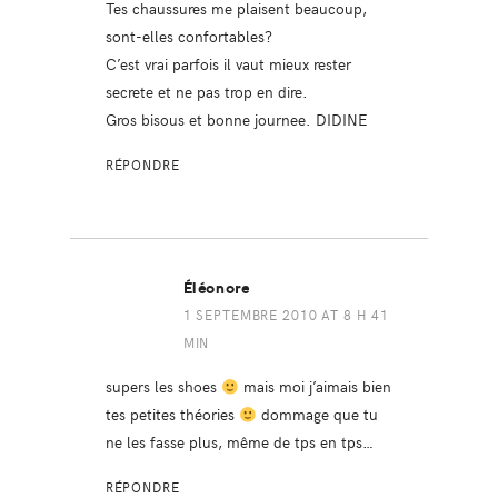
Tes chaussures me plaisent beaucoup,
sont-elles confortables?
C’est vrai parfois il vaut mieux rester
secrete et ne pas trop en dire.
Gros bisous et bonne journee. DIDINE
RÉPONDRE
Éléonore
1 SEPTEMBRE 2010 AT 8 H 41
MIN
supers les shoes
mais moi j’aimais bien
tes petites théories
dommage que tu
ne les fasse plus, même de tps en tps…
RÉPONDRE