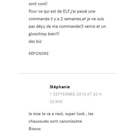
sont cool!
Pour ce qui est de ELF,j’ai passé une
commande il y a 2 semaines,et je ne suis
pas déçu de ma commande(3 vernis et un
gloss)trop bien!!!
des biz
RÉPONDRE
Stéphanie
1 SEPTEMBRE 2010 AT 20 H
32 MIN
le rose te va a ravir, super look , les
chaussures sont canonissime
Bisous