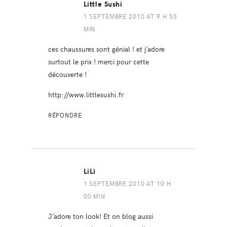
Little Sushi
1 SEPTEMBRE 2010 AT 9 H 55
MIN
ces chaussures sont génial ! et j’adore
surtout le prix ! merci pour cette
découverte !
http://www.littlesushi.fr
RÉPONDRE
LiLi
1 SEPTEMBRE 2010 AT 10 H
00 MIN
J’adore ton look! Et on blog aussi