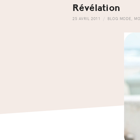
Révélation
25 AVRIL 2011
BLOG MODE
,
MO