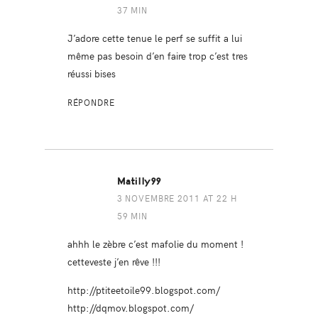
37 MIN
J’adore cette tenue le perf se suffit a lui
même pas besoin d’en faire trop c’est tres
réussi bises
RÉPONDRE
Matilly99
3 NOVEMBRE 2011 AT 22 H
59 MIN
ahhh le zèbre c’est mafolie du moment !
cetteveste j’en rêve !!!
http://ptiteetoile99.blogspot.com/
http://dqmov.blogspot.com/