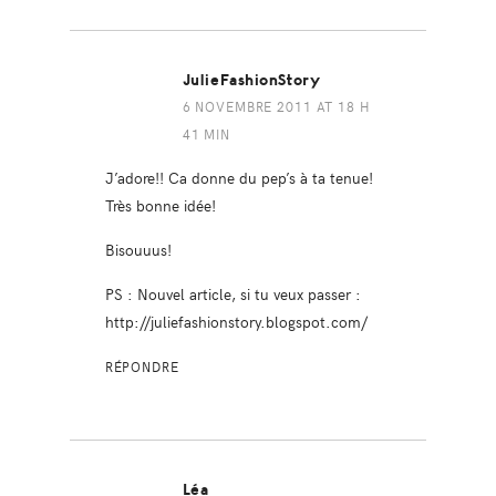
JulieFashionStory
6 NOVEMBRE 2011 AT 18 H
41 MIN
J’adore!! Ca donne du pep’s à ta tenue!
Très bonne idée!
Bisouuus!
PS : Nouvel article, si tu veux passer :
http://juliefashionstory.blogspot.com/
RÉPONDRE
Léa