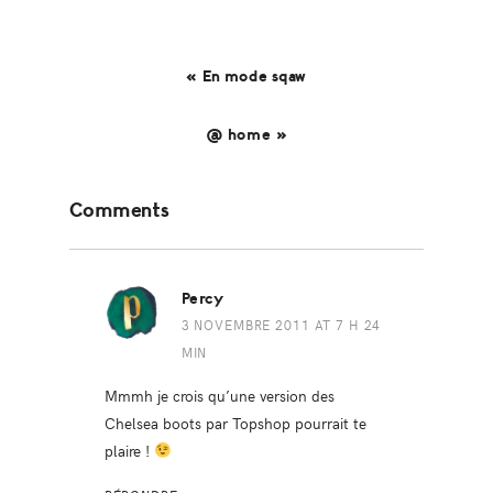
« En mode sqaw
@ home »
Reader
Comments
Interactions
Percy
3 NOVEMBRE 2011 AT 7 H 24
MIN
Mmmh je crois qu’une version des
Chelsea boots par Topshop pourrait te
plaire !