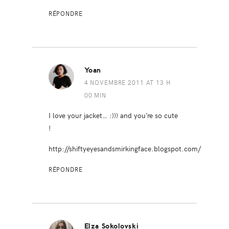
RÉPONDRE
Yoan
4 NOVEMBRE 2011 AT 13 H
00 MIN
I love your jacket… :))) and you’re so cute
!
http://shiftyeyesandsmirkingface.blogspot.com/
RÉPONDRE
Elza Sokolovski