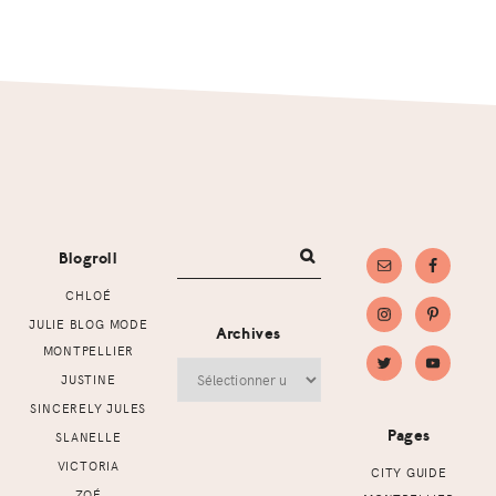
Footer
Blogroll
CHLOÉ
JULIE BLOG MODE
Archives
MONTPELLIER
Archives
JUSTINE
SINCERELY JULES
Pages
SLANELLE
VICTORIA
CITY GUIDE
ZOÉ