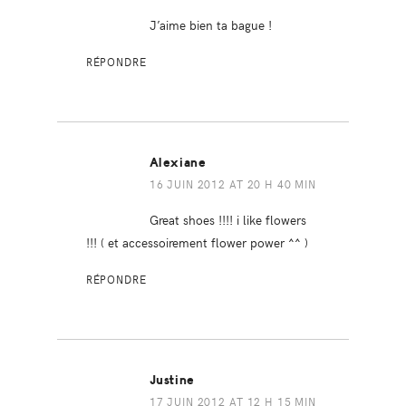
J’aime bien ta bague !
RÉPONDRE
Alexiane
16 JUIN 2012 AT 20 H 40 MIN
Great shoes !!!! i like flowers
!!! ( et accessoirement flower power ^^ )
RÉPONDRE
Justine
17 JUIN 2012 AT 12 H 15 MIN