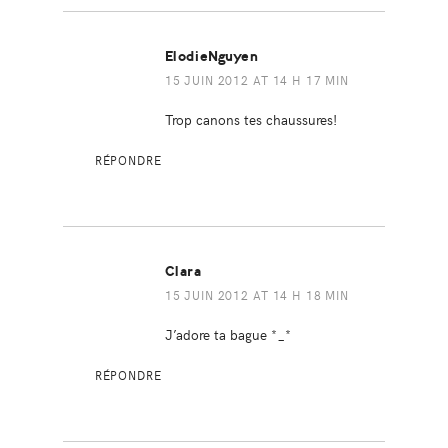
ElodieNguyen
15 JUIN 2012 AT 14 H 17 MIN
Trop canons tes chaussures!
RÉPONDRE
Clara
15 JUIN 2012 AT 14 H 18 MIN
J’adore ta bague *_*
RÉPONDRE