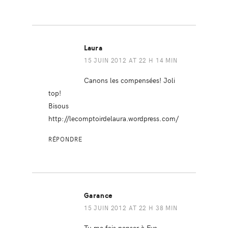
Laura
15 JUIN 2012 AT 22 H 14 MIN
Canons les compensées! Joli
top!
Bisous
http://lecomptoirdelaura.wordpress.com/
RÉPONDRE
Garance
15 JUIN 2012 AT 22 H 38 MIN
Tu me fais penser à Eva