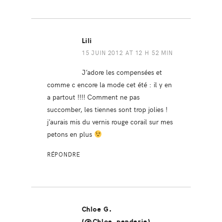
Lili
15 JUIN 2012 AT 12 H 52 MIN
J’adore les compensées et
comme c encore la mode cet été : il y en
a partout !!!! Comment ne pas
succomber, les tiennes sont trop jolies !
j’aurais mis du vernis rouge corail sur mes
petons en plus
RÉPONDRE
Chloe G.
(@Chloe_penderie)