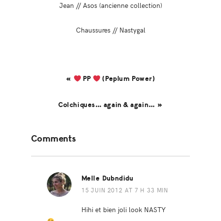
Jean // Asos (ancienne collection)
Chaussures // Nastygal
«
PP
(Peplum Power)
Colchiques… again & again… »
Reader
Comments
Interactions
Melle Dubndidu
15 JUIN 2012 AT 7 H 33 MIN
Hihi et bien joli look NASTY