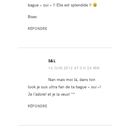
bague « oui » !! Elle est splendide !!
Bises
RÉPONDRE
S&L
16 JUIN 2012 AT 0 H 24 MIN
Nan mais moi là, dans ton
look je suis ultra fan de ta bague « oui »!
Je l’adore! et je la veux! ^^
RÉPONDRE