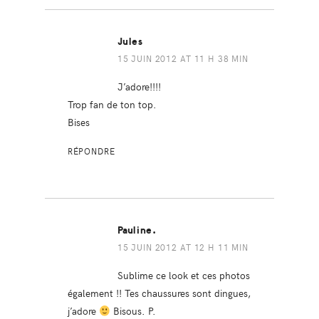
Jules
15 JUIN 2012 AT 11 H 38 MIN
J’adore!!!!
Trop fan de ton top.
Bises
RÉPONDRE
Pauline.
15 JUIN 2012 AT 12 H 11 MIN
Sublime ce look et ces photos
également !! Tes chaussures sont dingues,
j’adore
Bisous. P.