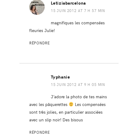
Letiziabarcelona
15 JUIN 2012 AT 7 H 57 MIN
magnifiques les compensées
fleuries Julie!
RÉPONDRE
Typhanie
15 JUIN 2012 AT 9 H 05 MIN
J’adore la photo de tes mains
avec les pâquerettes
Les compensées
sont très jolies, en particulier associées
avec un slip noir! Des bisous
RÉPONDRE