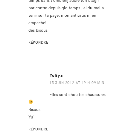
temps dans l ombre!!j adore ton blog!!
par contre depuis qlq temps j ai du mal a
venir sur ta page, mon antivirus m en
empeche!!
des bisous
RÉPONDRE
Yuliya
15 JUIN 2012 AT 19 H 09 MIN
Elles sont chou tes chaussures
Bisous
Yu’
RÉPONDRE