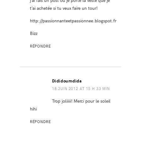
j’ai fais un post ou je porte la veste que je
t’ai achetée si tu veux faire un tour!
http://passionnanteetpassionnee.blogspot.fr
Bizz
RÉPONDRE
Dididoumdida
18 JUIN 2012 AT 15 H 33 MIN
Trop joliiiii! Merci pour le soleil
hihi
RÉPONDRE