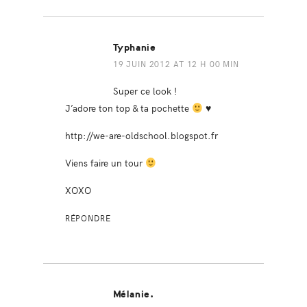
Typhanie
19 JUIN 2012 AT 12 H 00 MIN
Super ce look !
J’adore ton top & ta pochette
♥
http://we-are-oldschool.blogspot.fr
Viens faire un tour
XOXO
RÉPONDRE
Mélanie.