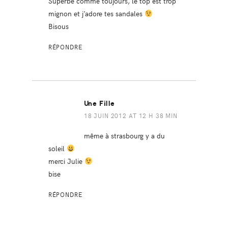
Superbe comme toujours, le top est trop
mignon et j’adore tes sandales
Bisous
RÉPONDRE
Une Fille
18 JUIN 2012 AT 12 H 38 MIN
même à strasbourg y a du
soleil
merci Julie
bise
RÉPONDRE