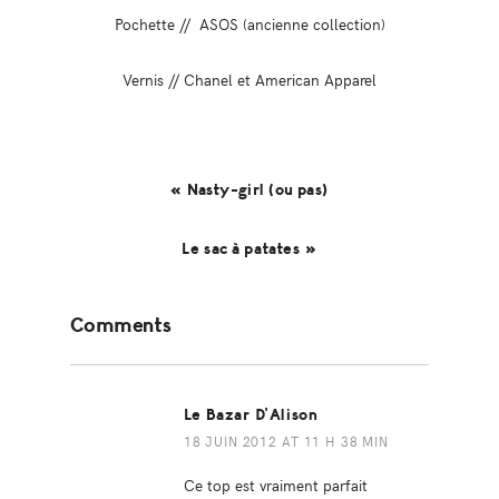
Pochette // ASOS (ancienne collection)
Vernis // Chanel et American Apparel
« Nasty-girl (ou pas)
Le sac à patates »
Reader
Comments
Interactions
Le Bazar D'Alison
18 JUIN 2012 AT 11 H 38 MIN
Ce top est vraiment parfait